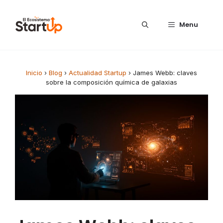
Saltar al contenido
Menu
Inicio
›
Blog
›
Actualidad Startup
›
James Webb: claves
sobre la composición química de galaxias