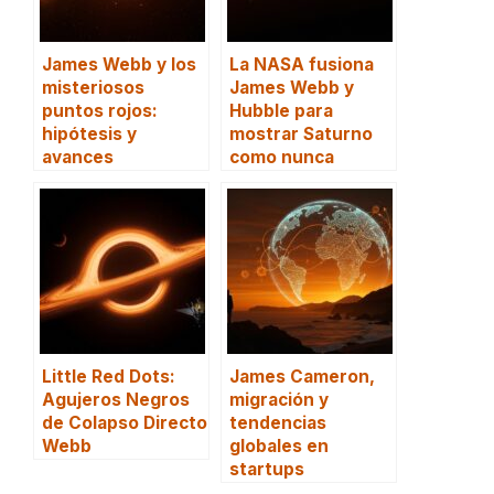
James Webb y los
La NASA fusiona
misteriosos
James Webb y
puntos rojos:
Hubble para
hipótesis y
mostrar Saturno
avances
como nunca
Little Red Dots:
James Cameron,
Agujeros Negros
migración y
de Colapso Directo
tendencias
Webb
globales en
startups