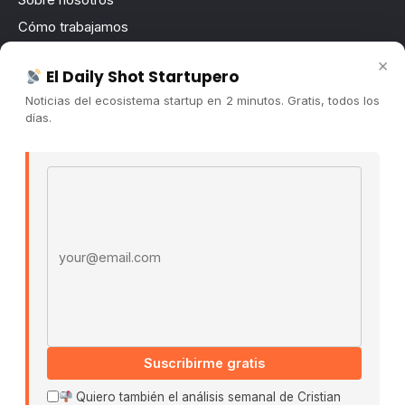
Cómo trabajamos
Newsletter
×
El Daily Shot Startupero
Contacto
Noticias del ecosistema startup en 2 minutos. Gratis, todos los
Publicidad
días.
Convocatorias
Email address
COMUNIDAD
Comunidad (Skool) ↗
Blog Cristian Tala ↗
Es La Hora de Aprender ↗
© 2026 El Ecosistema Startup. Todos los derechos
reservados.
Políticas De Privacidad · Términos De Uso
Suscribirme gratis
Quiero también el análisis semanal de Cristian