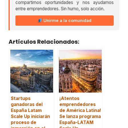
compartimos oportunidades y nos ayudamos
entre emprendedores. Sin humo, solo acción.
Unirme a la comunidad
Artículos Relacionados:
Startups
¡Atentos
ganadoras del
emprendedores
España Latam
de América Latina!
Scale Up iniciarán
Se lanza programa
proceso de
España-LATAM