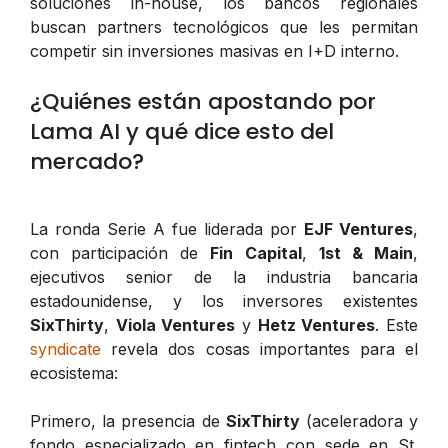
soluciones in-house, los bancos regionales
buscan partners tecnológicos que les permitan
competir sin inversiones masivas en I+D interno.
¿Quiénes están apostando por
Lama AI y qué dice esto del
mercado?
La ronda Serie A fue liderada por
EJF Ventures
,
con participación de
Fin Capital
,
1st & Main
,
ejecutivos senior de la industria bancaria
estadounidense, y los inversores existentes
SixThirty
,
Viola Ventures
y
Hetz Ventures
. Este
syndicate
revela dos cosas importantes para el
ecosistema:
Primero, la presencia de
SixThirty
(aceleradora y
fondo especializado en fintech con sede en St.