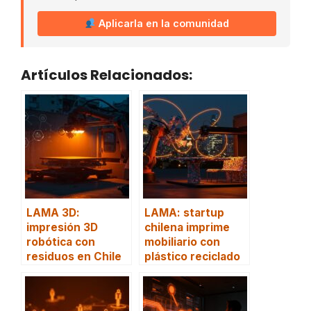
Aplicarla en la comunidad
Artículos Relacionados:
LAMA 3D:
LAMA: startup
impresión 3D
chilena imprime
robótica con
mobiliario con
residuos en Chile
plástico reciclado