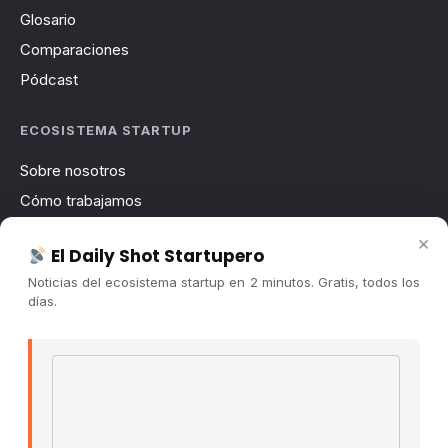
Glosario
Comparaciones
Pódcast
ECOSISTEMA STARTUP
Sobre nosotros
Cómo trabajamos
Newsletter
×
El Daily Shot Startupero
Contacto
Noticias del ecosistema startup en 2 minutos. Gratis, todos los
Publicidad
días.
Convocatorias
Email address
COMUNIDAD
Comunidad (Skool) ↗
Blog Cristian Tala ↗