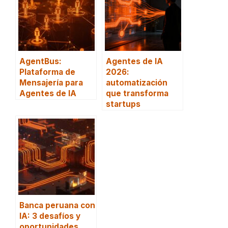
AgentBus:
Agentes de IA
Plataforma de
2026:
Mensajería para
automatización
Agentes de IA
que transforma
startups
Banca peruana con
IA: 3 desafíos y
oportunidades