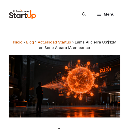
Saltar al contenido
Menu
Inicio
›
Blog
›
Actualidad Startup
›
Lama AI cierra US$12M
en Serie A para IA en banca