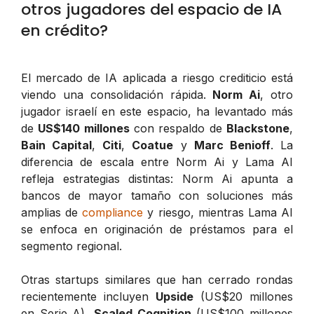
otros jugadores del espacio de IA
en crédito?
El mercado de IA aplicada a riesgo crediticio está
viendo una consolidación rápida.
Norm Ai
, otro
jugador israelí en este espacio, ha levantado más
de
US$140 millones
con respaldo de
Blackstone
,
Bain Capital
,
Citi
,
Coatue
y
Marc Benioff
. La
diferencia de escala entre Norm Ai y Lama AI
refleja estrategias distintas: Norm Ai apunta a
bancos de mayor tamaño con soluciones más
amplias de
compliance
y riesgo, mientras Lama AI
se enfoca en originación de préstamos para el
segmento regional.
Otras startups similares que han cerrado rondas
recientemente incluyen
Upside
(US$20 millones
en Serie A),
Scaled Cognition
(US$100 millones