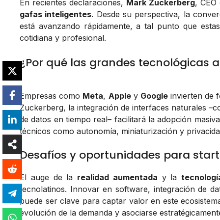
En recientes declaraciones,
Mark Zuckerberg
, CEO
gafas inteligentes
. Desde su perspectiva, la conve
está avanzando rápidamente, a tal punto que estas 
cotidiana y profesional.
¿Por qué las grandes tecnológicas a
Empresas como
Meta
,
Apple
y
Google
invierten de 
Zuckerberg, la integración de interfaces naturales –c
de datos en tiempo real– facilitará la adopción masiv
técnicos como autonomía, miniaturización y privacida
Desafíos y oportunidades para star
El auge de la
realidad aumentada
y la
tecnolog
tecnolatinos. Innovar en software, integración de da
puede ser clave para captar valor en este ecosistema 
evolución de la demanda y asociarse estratégicament