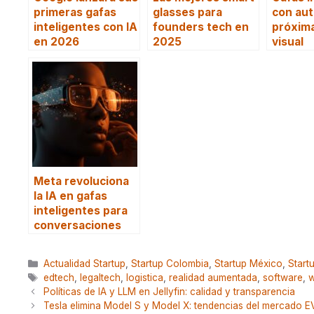
primeras gafas
glasses para
con aut
inteligentes con IA
founders tech en
próxima
en 2026
2025
visual
Meta revoluciona
la IA en gafas
inteligentes para
conversaciones
Categorías
Actualidad Startup
,
Startup Colombia
,
Startup México
,
Start
Etiquetas
edtech
,
legaltech
,
logistica
,
realidad aumentada
,
software
,
w
Políticas de IA y LLM en Jellyfin: calidad y transparencia
Tesla elimina Model S y Model X: tendencias del mercado E