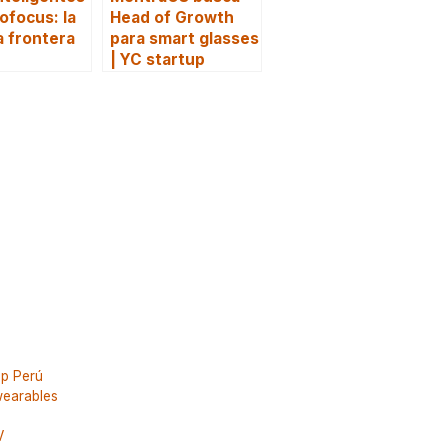
ofocus: la
Head of Growth
 frontera
para smart glasses
| YC startup
up Perú
earables
V