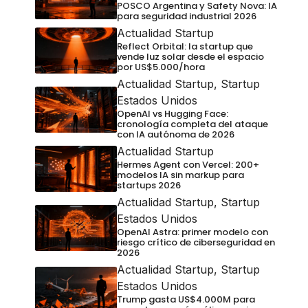
POSCO Argentina y Safety Nova: IA
para seguridad industrial 2026
Actualidad Startup
Reflect Orbital: la startup que
vende luz solar desde el espacio
por US$5.000/hora
Actualidad Startup
,
Startup
Estados Unidos
OpenAI vs Hugging Face:
cronología completa del ataque
con IA autónoma de 2026
Actualidad Startup
Hermes Agent con Vercel: 200+
modelos IA sin markup para
startups 2026
Actualidad Startup
,
Startup
Estados Unidos
OpenAI Astra: primer modelo con
riesgo crítico de ciberseguridad en
2026
Actualidad Startup
,
Startup
Estados Unidos
Trump gasta US$4.000M para