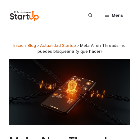
Saltar al contenido
Menu
Inicio
›
Blog
›
Actualidad Startup
›
Meta AI en Threads: no
puedes bloquearla (y qué hacer)