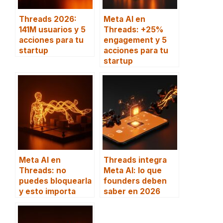
Threads 2026:
Meta AI en
141M usuarios y 5
Threads: +25%
acciones para tu
engagement y 5
startup
acciones para tu
startup
Meta AI en
Threads integra
Threads: no
Meta AI: lo que
puedes bloquearla
founders deben
y esto importa
saber en 2026