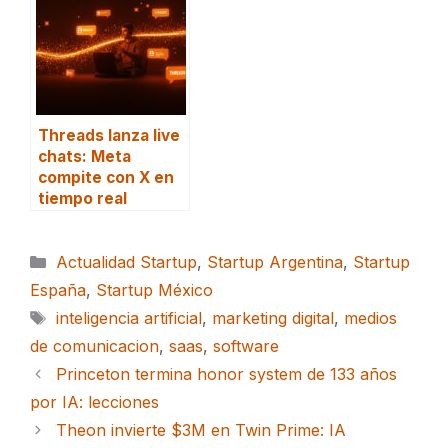
Threads lanza live
chats: Meta
compite con X en
tiempo real
Categorías
Actualidad Startup
,
Startup Argentina
,
Startup
España
,
Startup México
Etiquetas
inteligencia artificial
,
marketing digital
,
medios
de comunicacion
,
saas
,
software
Princeton termina honor system de 133 años
por IA: lecciones
Theon invierte $3M en Twin Prime: IA