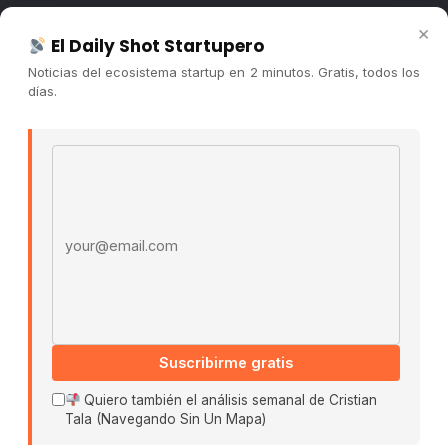
Newsletter
×
El Daily Shot Startupero
Contacto
Noticias del ecosistema startup en 2 minutos. Gratis, todos los
Publicidad
días.
Convocatorias
Email address
COMUNIDAD
Comunidad (Skool) ↗
Blog Cristian Tala ↗
Es La Hora de Aprender ↗
© 2026 El Ecosistema Startup. Todos los derechos
reservados.
Políticas De Privacidad · Términos De Uso
Suscribirme gratis
Quiero también el análisis semanal de Cristian
Tala (Navegando Sin Un Mapa)