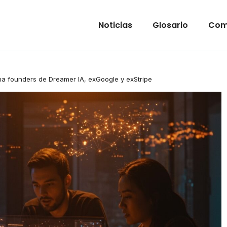
Noticias
Glosario
Com
ha founders de Dreamer IA, exGoogle y exStripe