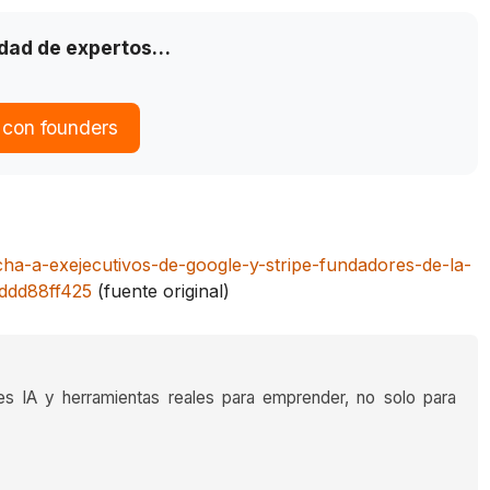
idad de expertos…
 con founders
icha-a-exejecutivos-de-google-y-stripe-fundadores-de-la-
ddd88ff425
(fuente original)
es IA y herramientas reales para emprender, no solo para