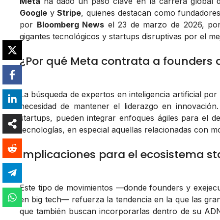
Meta
ha dado un paso clave en la carrera global de l
Google
y
Stripe
, quienes destacan como fundadores
por
Bloomberg News
el 23 de marzo de 2026, pone
gigantes tecnológicos y startups disruptivas por el mej
¿Por qué Meta contrata a founders d
La búsqueda de expertos en inteligencia artificial p
necesidad de mantener el liderazgo en innovación
startups, pueden integrar enfoques ágiles para el d
tecnologías, en especial aquellas relacionadas con m
Implicaciones para el ecosistema st
Este tipo de movimientos —donde founders y exejecut
en big tech— refuerza la tendencia en la que las gra
que también buscan incorporarlas dentro de su ADN