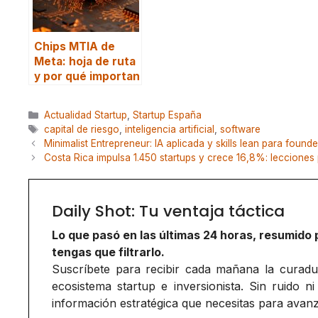
Chips MTIA de
Meta: hoja de ruta
y por qué importan
Categorías
Actualidad Startup
,
Startup España
Etiquetas
capital de riesgo
,
inteligencia artificial
,
software
Minimalist Entrepreneur: IA aplicada y skills lean para founde
Costa Rica impulsa 1.450 startups y crece 16,8%: lecciones
Daily Shot: Tu ventaja táctica
Lo que pasó en las últimas 24 horas, resumido 
tengas que filtrarlo.
Suscríbete para recibir cada mañana la curadurí
ecosistema startup e inversionista. Sin ruido ni
información estratégica que necesitas para avanz