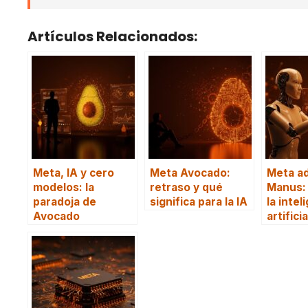
Artículos Relacionados:
Meta, IA y cero
Meta Avocado:
Meta a
modelos: la
retraso y qué
Manus: 
paradoja de
significa para la IA
la intel
Avocado
artifici