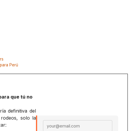
rs
 para Perú
para que tú no
a definitiva del
 rodeos, solo la
Email address
ar: