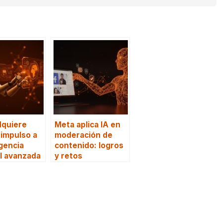
dquiere
Meta aplica IA en
impulso a
moderación de
igencia
contenido: logros
al avanzada
y retos