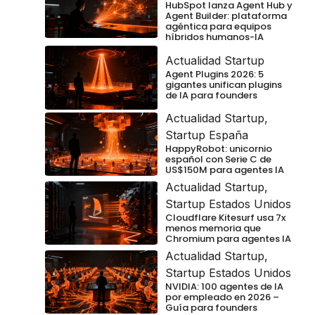
HubSpot lanza Agent Hub y
Agent Builder: plataforma
agéntica para equipos
híbridos humanos-IA
Actualidad Startup
Agent Plugins 2026: 5
gigantes unifican plugins
de IA para founders
Actualidad Startup
,
Startup España
HappyRobot: unicornio
español con Serie C de
US$150M para agentes IA
Actualidad Startup
,
Startup Estados Unidos
Cloudflare Kitesurf usa 7x
menos memoria que
Chromium para agentes IA
Actualidad Startup
,
Startup Estados Unidos
NVIDIA: 100 agentes de IA
por empleado en 2026 –
Guía para founders