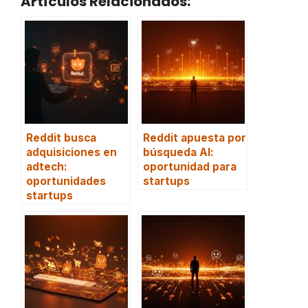
Artículos Relacionados:
Reddit busca
Reddit apuesta por
adquisiciones en
búsqueda AI:
adtech:
oportunidad para
oportunidades
startups
startups