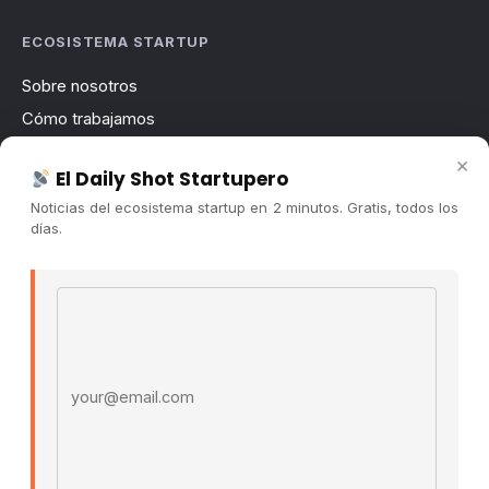
ECOSISTEMA STARTUP
Sobre nosotros
Cómo trabajamos
Newsletter
×
El Daily Shot Startupero
Contacto
Noticias del ecosistema startup en 2 minutos. Gratis, todos los
Publicidad
días.
Convocatorias
Email address
COMUNIDAD
Comunidad (Skool) ↗
Blog Cristian Tala ↗
Es La Hora de Aprender ↗
© 2026 El Ecosistema Startup. Todos los derechos