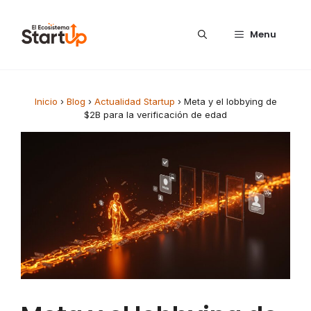
Saltar al contenido
Menu
Inicio
›
Blog
›
Actualidad Startup
›
Meta y el lobbying de
$2B para la verificación de edad