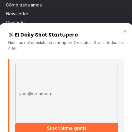
Cómo trabajamos
Newsletter
Contacto
×
Publicidad
El Daily Shot Startupero
Convocatorias
Noticias del ecosistema startup en 2 minutos. Gratis, todos los
días.
COMUNIDAD
Comunidad (Skool) ↗
Email address
Blog Cristian Tala ↗
Es La Hora de Aprender ↗
© 2026 El Ecosistema Startup. Todos los derechos
reservados.
Políticas De Privacidad · Términos De Uso
Suscribirme gratis