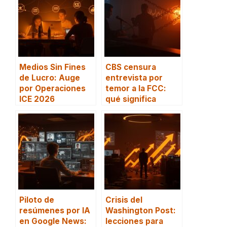
Medios Sin Fines
CBS censura
de Lucro: Auge
entrevista por
por Operaciones
temor a la FCC:
ICE 2026
qué significa
Piloto de
Crisis del
resúmenes por IA
Washington Post:
en Google News:
lecciones para