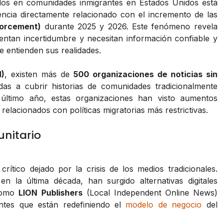
os en comunidades inmigrantes en Estados Unidos está
encia directamente relacionado con el incremento de las
forcement)
durante 2025 y 2026. Este fenómeno revela
entan incertidumbre y necesitan información confiable y
e entienden sus realidades.
N)
, existen más de
500 organizaciones de noticias sin
as a cubrir historias de comunidades tradicionalmente
último año, estas organizaciones han visto aumentos
elacionados con políticas migratorias más restrictivas.
unitario
rítico dejado por la crisis de los medios tradicionales.
n la última década, han surgido alternativas digitales
 como
LION Publishers
(Local Independent Online News)
ntes que están redefiniendo el
modelo de negocio
del