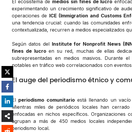
El ecosistema de
medios sin fines de lucro
enfocad
experimentando un crecimiento significativo de audi
operaciones de
ICE (Immigration and Customs En
una tendencia crucial: cuando las comunidades enfr
contextualizada, recurren a medios especializados qu
Según datos del
Institute for Nonprofit News (IN
fines de lucro
en su red, muchas de ellas dedicad
subrepresentadas en medios masivos. Durante el 
notables en tráfico web correlacionados con eventos r
El auge del periodismo étnico y com
El
periodismo comunitario
está llenando un vacío c
Mientras miles de periódicos locales han cerrado e
enfocadas en nichos específicos. Organizaciones
agrupan a más de 450 medios locales independie
periodismo local.