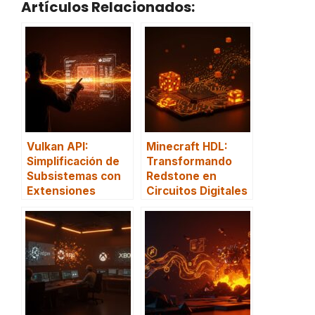
Artículos Relacionados:
Vulkan API:
Minecraft HDL:
Simplificación de
Transformando
Subsistemas con
Redstone en
Extensiones
Circuitos Digitales