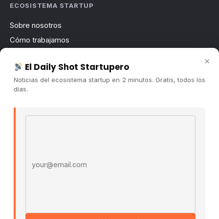
ECOSISTEMA STARTUP
Sobre nosotros
Cómo trabajamos
Newsletter
×
El Daily Shot Startupero
Contacto
Noticias del ecosistema startup en 2 minutos. Gratis, todos los
Publicidad
días.
Convocatorias
Email address
COMUNIDAD
Comunidad (Skool) ↗
Blog Cristian Tala ↗
Es La Hora de Aprender ↗
© 2026 El Ecosistema Startup. Todos los derechos
reservados.