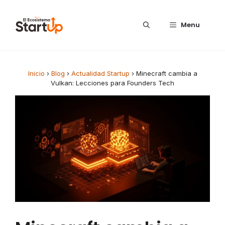
Saltar al contenido
Menu
Inicio
›
Blog
›
Actualidad Startup
›
Minecraft cambia a
Vulkan: Lecciones para Founders Tech