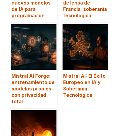
nuevos modelos
defensa de
de IA para
Francia: soberanía
programación
tecnológica
Mistral AI Forge:
Mistral AI: El Éxito
entrenamiento de
Europeo en IA y
modelos propios
Soberanía
con privacidad
Tecnológica
total