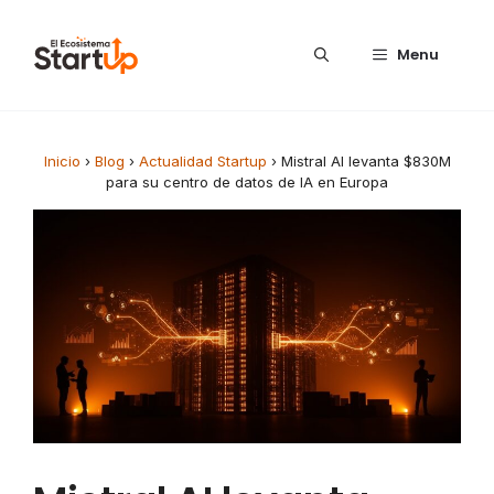
Saltar al contenido
Menu
Inicio
›
Blog
›
Actualidad Startup
›
Mistral AI levanta $830M
para su centro de datos de IA en Europa