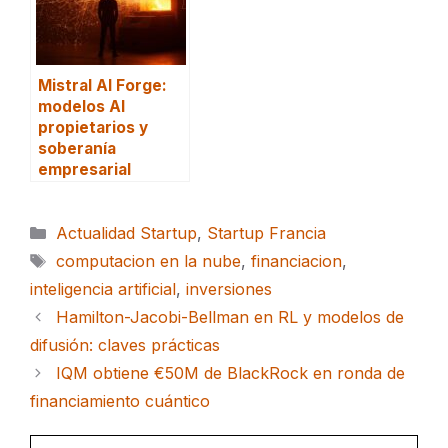
Mistral AI Forge:
modelos AI
propietarios y
soberanía
empresarial
Categorías
Actualidad Startup
,
Startup Francia
Etiquetas
computacion en la nube
,
financiacion
,
inteligencia artificial
,
inversiones
Hamilton-Jacobi-Bellman en RL y modelos de
difusión: claves prácticas
IQM obtiene €50M de BlackRock en ronda de
financiamiento cuántico