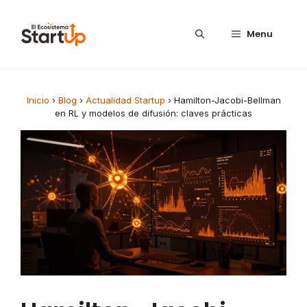
Saltar al contenido
Menu
Inicio
›
Blog
›
Actualidad Startup
›
Hamilton-Jacobi-Bellman
en RL y modelos de difusión: claves prácticas