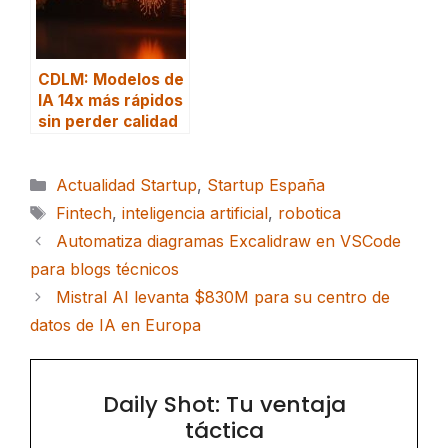
CDLM: Modelos de
IA 14x más rápidos
sin perder calidad
Categorías
Actualidad Startup
,
Startup España
Etiquetas
Fintech
,
inteligencia artificial
,
robotica
Automatiza diagramas Excalidraw en VSCode
para blogs técnicos
Mistral AI levanta $830M para su centro de
datos de IA en Europa
Daily Shot: Tu ventaja
táctica