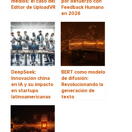
medios: el caso del
por Refuerzo con
Editor de UploadVR
Feedback Humano
en 2026
DeepSeek:
BERT como modelo
Innovación china
de difusión:
en IA y su impacto
Revolucionando la
en startups
generación de
latinoamericanas
texto