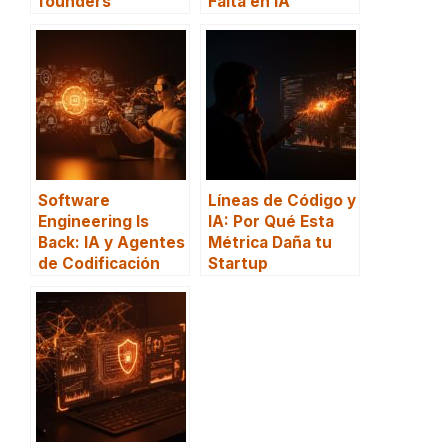
founders
Falta en IA
Software
Líneas de Código y
Engineering Is
IA: Por Qué Esta
Back: IA y Agentes
Métrica Daña tu
de Codificación
Startup