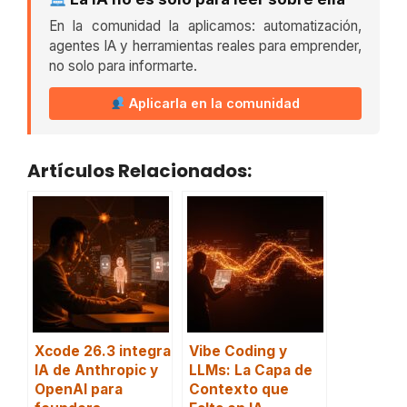
En la comunidad la aplicamos: automatización,
agentes IA y herramientas reales para emprender,
no solo para informarte.
Aplicarla en la comunidad
Artículos Relacionados:
Xcode 26.3 integra
Vibe Coding y
IA de Anthropic y
LLMs: La Capa de
OpenAI para
Contexto que