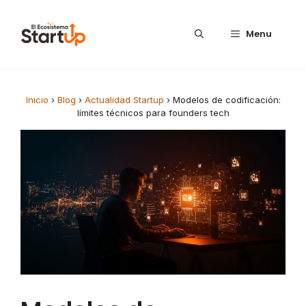
Saltar al contenido
Menu
Inicio
›
Blog
›
Actualidad Startup
›
Modelos de codificación:
límites técnicos para founders tech