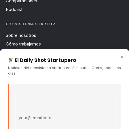
Comparaciones
Pódcast
ECOSISTEMA STARTUP
Sobre nosotros
Cómo trabajamos
Newsletter
×
El Daily Shot Startupero
Contacto
Noticias del ecosistema startup en 2 minutos. Gratis, todos los
Publicidad
días.
Convocatorias
Email address
COMUNIDAD
Comunidad (Skool) ↗
Blog Cristian Tala ↗
Es La Hora de Aprender ↗