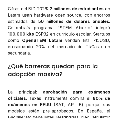
Cifras del BID 2026:
2 millones de estudiantes
en
Latam usan hardware open source, con ahorros
estimados de
50 millones de dólares anuales
.
Colombia's programa "STEM Abierto" integró
100.000 kits
ESP32 en currículo escolar. Startups
como
OpenSTEM Latam
venden kits ~15USD,
erosionando 20% del mercado de TI/Casio en
secundaria.
¿Qué barreras quedan para la
adopción masiva?
La principal:
aprobación para exámenes
oficiales
. Texas Instruments domina el
80% de
exámenes en EEUU
(SAT, AP, IB) porque sus
modelos están pre-aprobados. En España, el
Bachillerato tiene listas restringidas. NeoCalculator