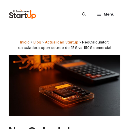
Saltar al contenido
Menu
Inicio
›
Blog
›
Actualidad Startup
›
NeoCalculator:
calculadora open source de 15€ vs 150€ comercial