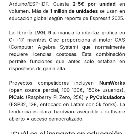
Arduino/ESP-IDF. Cuesta
2-5€ por unidad
en
volumen. Más de
1 millón de unidades
se usan en
educación global según reporte de Espressif 2025.
La librería
LVGL 9.x
maneja la interfaz gráfica en
C++17, mientras Giac proporciona el motor CAS
(Computer Algebra System) que normalmente
requiere licencias costosas. Esta combinación
permite funciones que antes solo estaban en
dispositivos de gama alta.
Proyectos competidores incluyen
NumWorks
(open source parcial, 100-130€, 150k+ usuarios),
PiCalc
(Raspberry Pi Zero, 25€) y
PyCalculadora
(ESP32, 12€, enfocado en Latam con 5k forks). La
tendencia es clara: hardware asequible + software
abierto = acceso democratizado.
¿Cuál es el impacto en educación