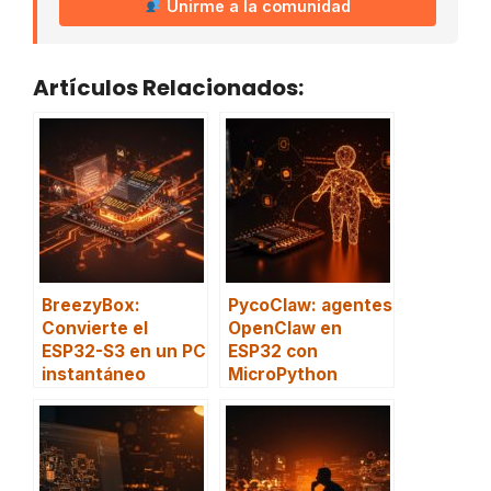
Unirme a la comunidad
Artículos Relacionados:
BreezyBox:
PycoClaw: agentes
Convierte el
OpenClaw en
ESP32-S3 en un PC
ESP32 con
instantáneo
MicroPython