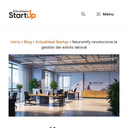
Saltar al contenido
Menu
Inicio
›
Blog
›
Actualidad Startup
›
Neuromify revoluciona la
gestión del estrés laboral