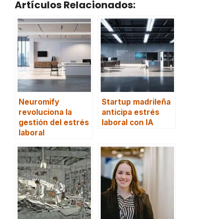
Artículos Relacionados:
Neuromify
Startup madrileña
revoluciona la
anticipa estrés
gestión del estrés
laboral con IA
laboral