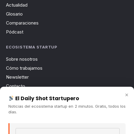
Actualidad
Glosario
Comparaciones
Pódcast
ECOSISTEMA STARTUP
Sobre nosotros
Cómo trabajamos
Newsletter
Contacto
×
Publicidad
El Daily Shot Startupero
Convocatorias
Noticias del ecosistema startup en 2 minutos. Gratis, todos los
días.
COMUNIDAD
Comunidad (Skool) ↗
Email address