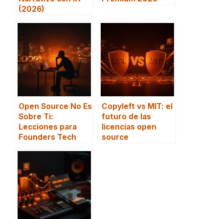
(2026)
Open Source No Es
Copyleft vs MIT: el
Sobre Ti:
futuro de las
Lecciones para
licencias open
Founders Tech
source