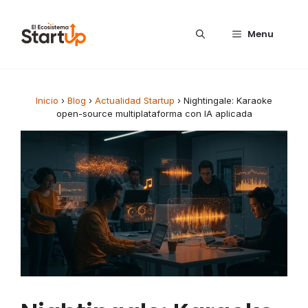
Saltar al contenido
Menu
Inicio
›
Blog
›
Actualidad Startup
›
Nightingale: Karaoke
open-source multiplataforma con IA aplicada