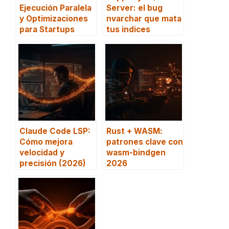
Ejecución Paralela
Server: el bug
y Optimizaciones
nvarchar que mata
para Startups
tus indices
Claude Code LSP:
Rust + WASM:
Cómo mejora
patrones clave con
velocidad y
wasm-bindgen
precisión (2026)
2026