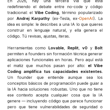
En 2026, hay una tercera vía que está
redefiniendo el debate entre no-code y código
tradicional: el
Vibe Coding
, término popularizado
por
Andrej Karpathy
(ex-Tesla, ex-
OpenAI
). La
idea es simple: le describes a una IA lo que quieres
construir en lenguaje natural, y ella genera el
código. Tú revisas, ajustas, iteras.
Herramientas como
Lovable
,
Replit
,
v0
y
Bolt
permiten a founders sin formación técnica generar
aplicaciones funcionales en horas. Pero aquí está
el matiz que muchos pasan por alto:
el Vibe
Coding amplifica tus capacidades existentes
.
Un founder que entiende aunque sea los
conceptos básicos de programación puede guiar a
la IA hacia soluciones robustas. Uno que no tiene
ese contexto acepta cualquier cosa que la IA
genere — incluyendo código que parece funcionar
pero que tiene vulnerabilidades de seguridad o