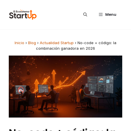
Saltar al contenido
Menu
Inicio
›
Blog
›
Actualidad Startup
›
No-code + código: la
combinación ganadora en 2026