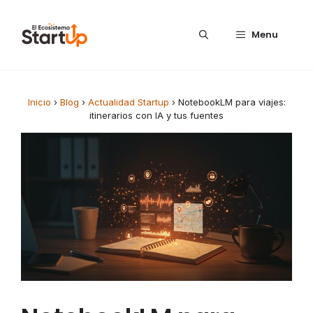
Saltar al contenido
Menu
Inicio
›
Blog
›
Actualidad Startup
›
NotebookLM para viajes:
itinerarios con IA y tus fuentes