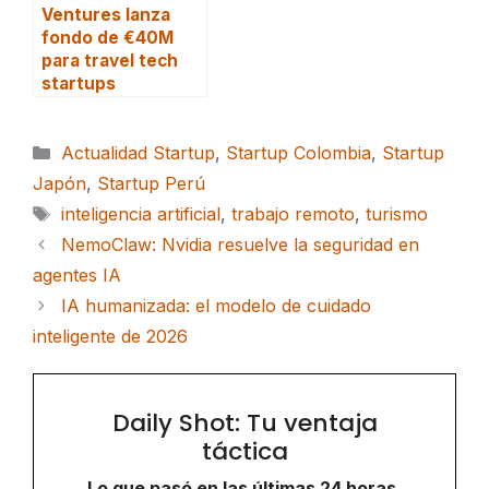
Ventures lanza
fondo de €40M
para travel tech
startups
Categorías
Actualidad Startup
,
Startup Colombia
,
Startup
Japón
,
Startup Perú
Etiquetas
inteligencia artificial
,
trabajo remoto
,
turismo
NemoClaw: Nvidia resuelve la seguridad en
agentes IA
IA humanizada: el modelo de cuidado
inteligente de 2026
Daily Shot: Tu ventaja
táctica
Lo que pasó en las últimas 24 horas,