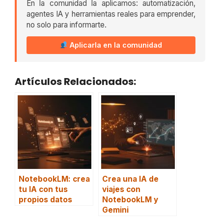
En la comunidad la aplicamos: automatización,
agentes IA y herramientas reales para emprender,
no solo para informarte.
Aplicarla en la comunidad
Artículos Relacionados:
NotebookLM: crea
Crea una IA de
tu IA con tus
viajes con
propios datos
NotebookLM y
Gemini