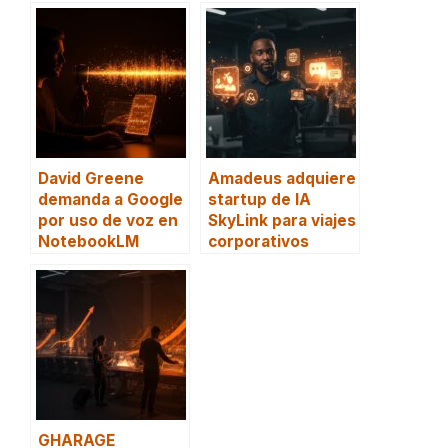
David Greene
Amadeus adquiere
demanda a Google
startup de IA
por uso de voz en
SkyLink para viajes
NotebookLM
corporativos
GHARAGE