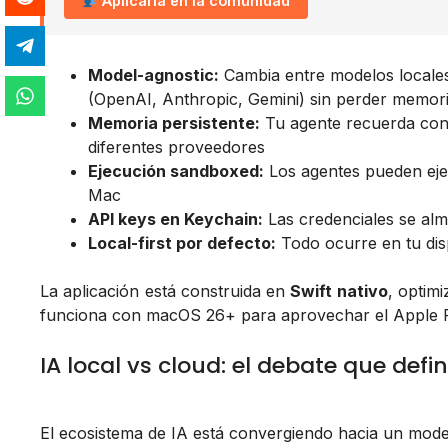
Aplicarla en la comunidad
Model-agnostic:
Cambia entre modelos locale
(OpenAI, Anthropic, Gemini) sin perder memori
Memoria persistente:
Tu agente recuerda conv
diferentes proveedores
Ejecución sandboxed:
Los agentes pueden ejec
Mac
API keys en Keychain:
Las credenciales se al
Local-first por defecto:
Todo ocurre en tu disp
La aplicación está construida en
Swift nativo
, optim
funciona con macOS 26+ para aprovechar el Apple Fo
IA local vs cloud: el debate que defi
El ecosistema de IA está convergiendo hacia un model