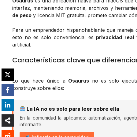
Osaurus
es una aplicación nativa para macOS que c
interfaz, manteniendo memoria, archivos y herrami
de peso
y licencia MIT gratuita, promete cambiar cóm
Para un emprendedor hispanohablante que maneja dat
esto no es solo conveniencia: es
privacidad real 
artificial.
Características clave que diferenci
Lo que hace único a
Osaurus
no es solo ejecuta
construye sobre ellos:
La IA no es solo para leer sobre ella
En la comunidad la aplicamos: automatización, agent
informarte.