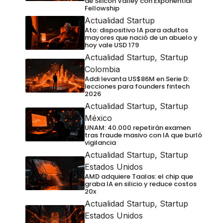
de Silicon Valley con Exponential
Fellowship
Actualidad Startup
Ato: dispositivo IA para adultos
mayores que nació de un abuelo y
hoy vale USD 179
Actualidad Startup
,
Startup
Colombia
Addi levanta US$86M en Serie D:
lecciones para founders fintech
2026
Actualidad Startup
,
Startup
México
UNAM: 40.000 repetirán examen
tras fraude masivo con IA que burló
vigilancia
Actualidad Startup
,
Startup
Estados Unidos
AMD adquiere Taalas: el chip que
graba IA en silicio y reduce costos
20x
Actualidad Startup
,
Startup
Estados Unidos