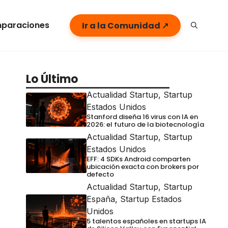
paraciones
Ir a la Comunidad ↗
Lo Último
Actualidad Startup
,
Startup
Estados Unidos
Stanford diseña 16 virus con IA en
2026: el futuro de la biotecnología
Actualidad Startup
,
Startup
Estados Unidos
EFF: 4 SDKs Android comparten
ubicación exacta con brokers por
defecto
Actualidad Startup
,
Startup
España
,
Startup Estados
Unidos
5 talentos españoles en startups IA