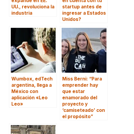
expande en EE.
en cuenta con tu
UU., revoluciona la
startup antes de
industria
ingresar a Estados
Unidos?
Wumbox, edTech
Miss Berni: “Para
argentina, llega a
emprender hay
México con
que estar
aplicación «Leo
enamorado del
Leo»
proyecto y
‘camiseteado’ con
el propósito”