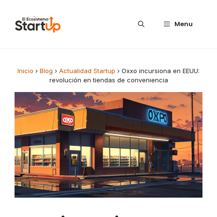
Saltar al contenido
Menu
Inicio
›
Blog
›
Actualidad Startup
›
Oxxo incursiona en EEUU:
revolución en tiendas de conveniencia