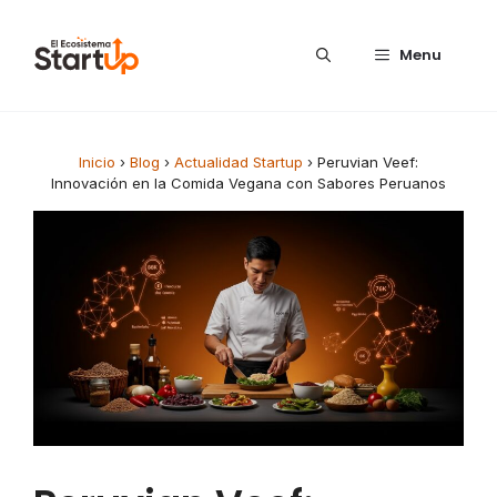
Saltar al contenido
Menu
Inicio
›
Blog
›
Actualidad Startup
›
Peruvian Veef:
Innovación en la Comida Vegana con Sabores Peruanos