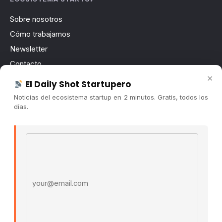
Sobre nosotros
Cómo trabajamos
Newsletter
Contacto
×
Publicidad
El Daily Shot Startupero
Convocatorias
Noticias del ecosistema startup en 2 minutos. Gratis, todos los
días.
COMUNIDAD
Comunidad (Skool) ↗
Email address
Blog Cristian Tala ↗
Es La Hora de Aprender ↗
© 2026 El Ecosistema Startup. Todos los derechos
reservados.
Políticas De Privacidad · Términos De Uso