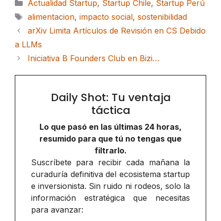
Categorías
Actualidad Startup
,
Startup Chile
,
Startup Perú
Etiquetas
alimentacion
,
impacto social
,
sostenibilidad
arXiv Limita Artículos de Revisión en CS Debido
a LLMs
Iniciativa B Founders Club en Bizi…
Daily Shot: Tu ventaja
táctica
Lo que pasó en las últimas 24 horas,
resumido para que tú no tengas que
filtrarlo.
Suscríbete para recibir cada mañana la
curaduría definitiva del ecosistema startup
e inversionista. Sin ruido ni rodeos, solo la
información estratégica que necesitas
para avanzar: