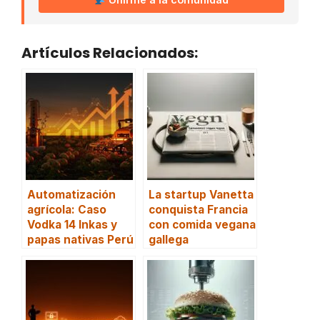
Artículos Relacionados:
Automatización
La startup Vanetta
agrícola: Caso
conquista Francia
Vodka 14 Inkas y
con comida vegana
papas nativas Perú
gallega