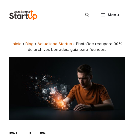
Saltar al contenido
Menu
Inicio
›
Blog
›
Actualidad Startup
›
PhotoRec recupera 90%
de archivos borrados: guía para founders