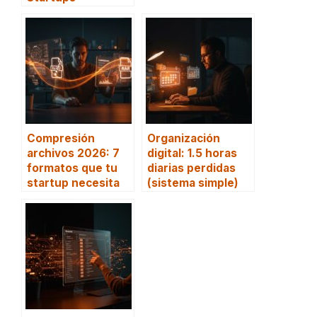
Compresión
Organización
archivos 2026: 7
digital: 1.5 horas
formatos que tu
diarias perdidas
startup necesita
(sistema simple)