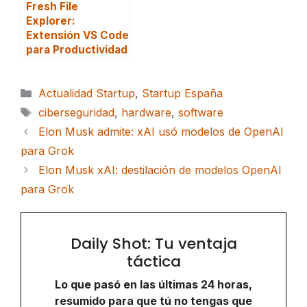
Fresh File
Explorer:
Extensión VS Code
para Productividad
Categorías
Actualidad Startup
,
Startup España
Etiquetas
ciberseguridad
,
hardware
,
software
Elon Musk admite: xAI usó modelos de OpenAI
para Grok
Elon Musk xAI: destilación de modelos OpenAI
para Grok
Daily Shot: Tu ventaja
táctica
Lo que pasó en las últimas 24 horas,
resumido para que tú no tengas que