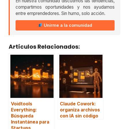
En nuestra comunidad discutimos las tendencias,
compartimos oportunidades y nos ayudamos
entre emprendedores. Sin humo, solo acción.
Unirme a la comunidad
Artículos Relacionados:
Voidtools
Claude Cowork:
Everything:
organiza archivos
Búsqueda
con IA sin código
Instantánea para
Startups