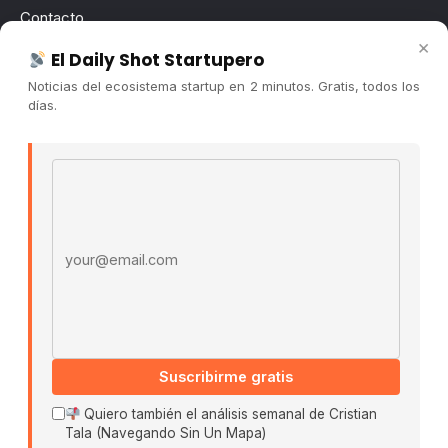
Contacto
×
Publicidad
El Daily Shot Startupero
Convocatorias
Noticias del ecosistema startup en 2 minutos. Gratis, todos los
días.
COMUNIDAD
Comunidad (Skool) ↗
Email address
Blog Cristian Tala ↗
Es La Hora de Aprender ↗
© 2026 El Ecosistema Startup. Todos los derechos
reservados.
Políticas De Privacidad · Términos De Uso
Suscribirme gratis
Buscar:
Quiero también el análisis semanal de Cristian
Tala (Navegando Sin Un Mapa)