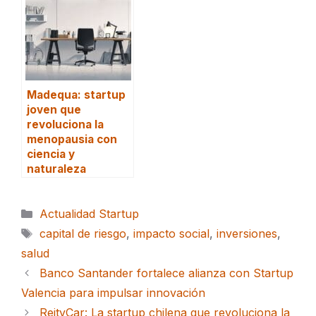
Madequa: startup
joven que
revoluciona la
menopausia con
ciencia y
naturaleza
Categorías
Actualidad Startup
Etiquetas
capital de riesgo
,
impacto social
,
inversiones
,
salud
Banco Santander fortalece alianza con Startup
Valencia para impulsar innovación
ReityCar: La startup chilena que revoluciona la