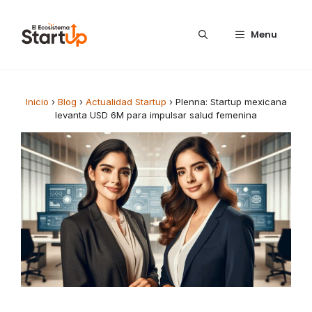
Saltar al contenido
Menu
Inicio
›
Blog
›
Actualidad Startup
›
Plenna: Startup mexicana
levanta USD 6M para impulsar salud femenina