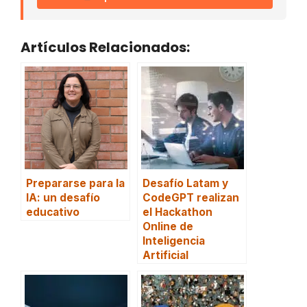
Artículos Relacionados:
Prepararse para la
Desafío Latam y
IA: un desafío
CodeGPT realizan
educativo
el Hackathon
Online de
Inteligencia
Artificial