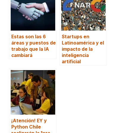
Estas son las 6
Startups en
áreas y puestos de
Latinoamérica y el
trabajo que la IA
impacto de la
cambiará
inteligencia
artificial
¡Atención! EY y
Python Chile