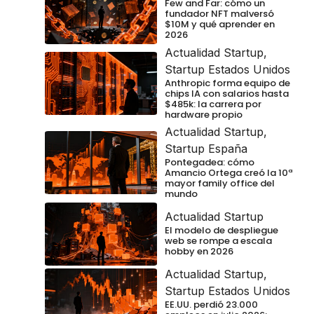
Few and Far: cómo un
fundador NFT malversó
$10M y qué aprender en
2026
Actualidad Startup
,
Startup Estados Unidos
Anthropic forma equipo de
chips IA con salarios hasta
$485k: la carrera por
hardware propio
Actualidad Startup
,
Startup España
Pontegadea: cómo
Amancio Ortega creó la 10ª
mayor family office del
mundo
Actualidad Startup
El modelo de despliegue
web se rompe a escala
hobby en 2026
Actualidad Startup
,
Startup Estados Unidos
EE.UU. perdió 23.000