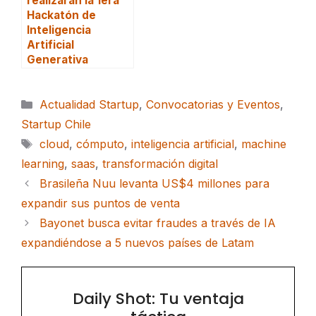
realizarán la 1era
Hackatón de
Inteligencia
Artificial
Generativa
Categorías
Actualidad Startup
,
Convocatorias y Eventos
,
Startup Chile
Etiquetas
cloud
,
cómputo
,
inteligencia artificial
,
machine
learning
,
saas
,
transformación digital
Brasileña Nuu levanta US$4 millones para
expandir sus puntos de venta
Bayonet busca evitar fraudes a través de IA
expandiéndose a 5 nuevos países de Latam
Daily Shot: Tu ventaja