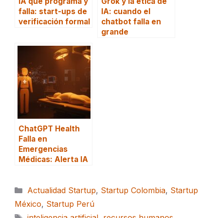
IA que programa y
Grok y la ética de
falla: start-ups de
IA: cuando el
verificación formal
chatbot falla en
grande
ChatGPT Health
Falla en
Emergencias
Médicas: Alerta IA
Categorías
Actualidad Startup
,
Startup Colombia
,
Startup
México
,
Startup Perú
Etiquetas
inteligencia artificial
,
recursos humanos
,