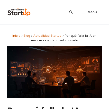
Saltar al contenido
Menu
Inicio
›
Blog
›
Actualidad Startup
›
Por qué falla la IA en
empresas y cómo solucionarlo