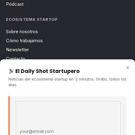
Pódcast
ECOSISTEMA STARTUP
Sobre nosotros
Cómo trabajamos
Newsletter
Contacto
×
Publicidad
El Daily Shot Startupero
Convocatorias
Noticias del ecosistema startup en 2 minutos. Gratis, todos los
días.
COMUNIDAD
Comunidad (Skool) ↗
Email address
Blog Cristian Tala ↗
Es La Hora de Aprender ↗