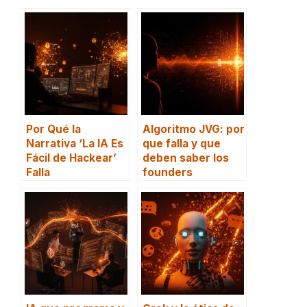
Por Qué la
Algoritmo JVG: por
Narrativa ‘La IA Es
que falla y que
Fácil de Hackear’
deben saber los
Falla
founders