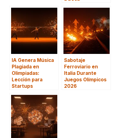
IA Genera Música
Sabotaje
Plagiada en
Ferroviario en
Olimpiadas:
Italia Durante
Lección para
Juegos Olímpicos
Startups
2026