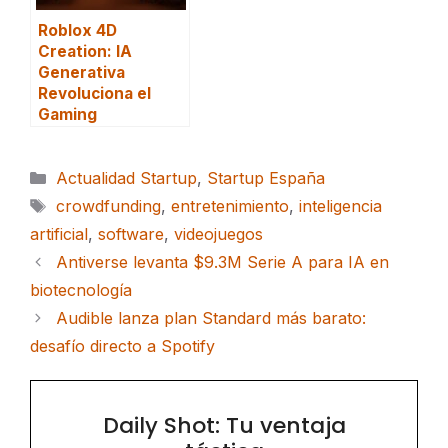
Roblox 4D
Creation: IA
Generativa
Revoluciona el
Gaming
Categorías
Actualidad Startup
,
Startup España
Etiquetas
crowdfunding
,
entretenimiento
,
inteligencia
artificial
,
software
,
videojuegos
Antiverse levanta $9.3M Serie A para IA en
biotecnología
Audible lanza plan Standard más barato:
desafío directo a Spotify
Daily Shot: Tu ventaja