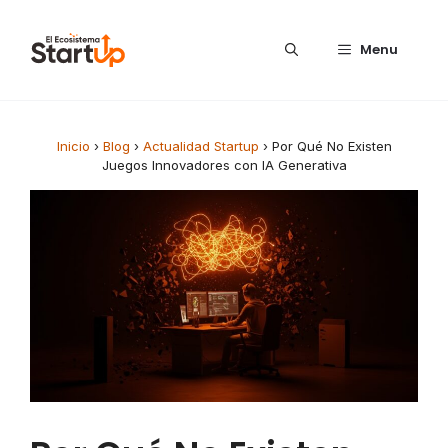
Saltar al contenido
Menu
Inicio
›
Blog
›
Actualidad Startup
›
Por Qué No Existen
Juegos Innovadores con IA Generativa