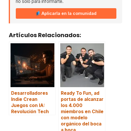
no solo para informarte.
Aplicarla en la comunidad
Artículos Relacionados:
Desarrolladores
Ready To Fun, ad
Indie Crean
portas de alcanzar
Juegos con IA:
los 4.000
Revolución Tech
miembros en Chile
con modelo
orgánico del boca
a boca