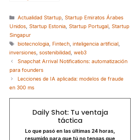
Categorías
Actualidad Startup
,
Startup Emiratos Árabes
Unidos
,
Startup Estonia
,
Startup Portugal
,
Startup
Singapur
Etiquetas
biotecnologia
,
Fintech
,
inteligencia artificial
,
inversiones
,
sostenibilidad
,
web3
Snapchat Arrival Notifications: automatización
para founders
Lecciones de IA aplicada: modelos de fraude
en 300 ms
Daily Shot: Tu ventaja
táctica
Lo que pasó en las últimas 24 horas,
resumido para que tú no tengas que