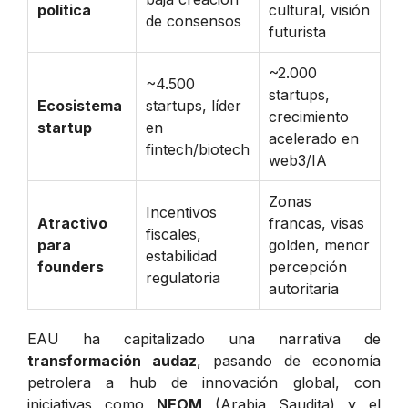
política
cultural, visión
de consensos
futurista
~2.000
~4.500
startups,
Ecosistema
startups, líder
crecimiento
startup
en
acelerado en
fintech/biotech
web3/IA
Zonas
Incentivos
Atractivo
francas, visas
fiscales,
para
golden, menor
estabilidad
founders
percepción
regulatoria
autoritaria
EAU ha capitalizado una narrativa de
transformación audaz
, pasando de economía
petrolera a hub de innovación global, con
iniciativas como
NEOM
(Arabia Saudita) y el