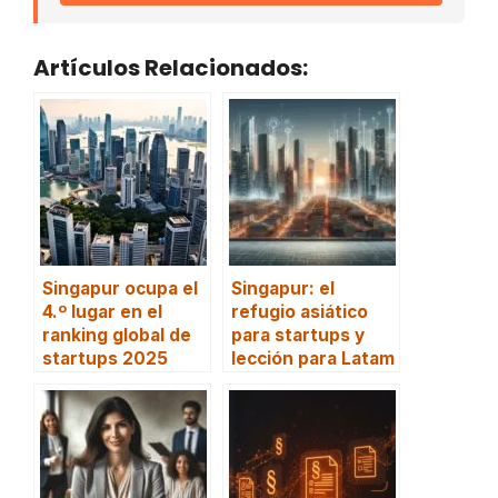
Artículos Relacionados:
Singapur ocupa el
Singapur: el
4.º lugar en el
refugio asiático
ranking global de
para startups y
startups 2025
lección para Latam