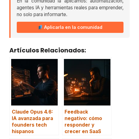
En la comunidad la aplicamos: automatización,
agentes IA y herramientas reales para emprender,
no solo para informarte.
Aplicarla en la comunidad
Artículos Relacionados:
Claude Opus 4.6:
Feedback
IA avanzada para
negativo: cómo
founders tech
responder y
hispanos
crecer en SaaS