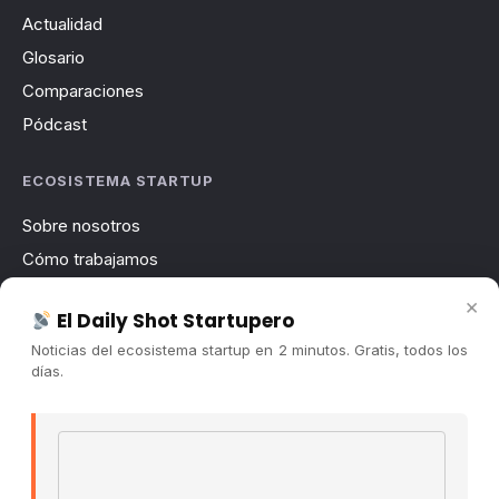
Actualidad
Glosario
Comparaciones
Pódcast
ECOSISTEMA STARTUP
Sobre nosotros
Cómo trabajamos
Newsletter
×
El Daily Shot Startupero
Contacto
Noticias del ecosistema startup en 2 minutos. Gratis, todos los
Publicidad
días.
Convocatorias
Email address
COMUNIDAD
Comunidad (Skool) ↗