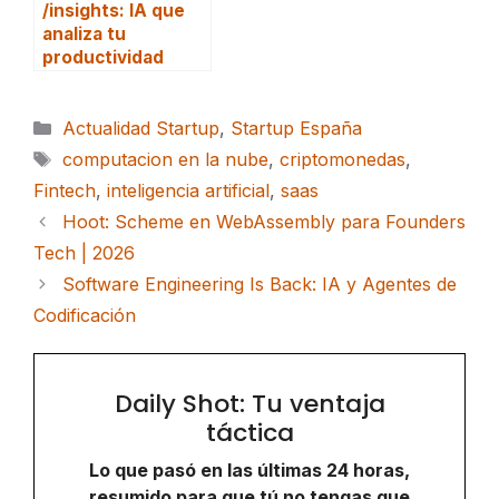
/insights: IA que
analiza tu
productividad
Categorías
Actualidad Startup
,
Startup España
Etiquetas
computacion en la nube
,
criptomonedas
,
Fintech
,
inteligencia artificial
,
saas
Hoot: Scheme en WebAssembly para Founders
Tech | 2026
Software Engineering Is Back: IA y Agentes de
Codificación
Daily Shot: Tu ventaja
táctica
Lo que pasó en las últimas 24 horas,
resumido para que tú no tengas que