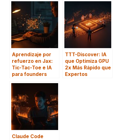
Aprendizaje por
TTT-Discover: IA
refuerzo en Jax:
que Optimiza GPU
Tic-Tac-Toe e IA
2x Más Rápido que
para founders
Expertos
Claude Code