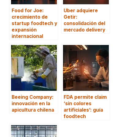
Food for Joe:
Uber adquiere
crecimiento de
Getir:
startup foodtech y
consolidación del
expansión
mercado delivery
internacional
Beeing Company:
FDA permite claim
innovación en la
‘sin colores
apicultura chilena
artificiales’: guía
foodtech