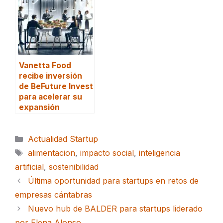
Vanetta Food
recibe inversión
de BeFuture Invest
para acelerar su
expansión
Categorías
Actualidad Startup
Etiquetas
alimentacion
,
impacto social
,
inteligencia
artificial
,
sostenibilidad
Última oportunidad para startups en retos de
empresas cántabras
Nuevo hub de BALDER para startups liderado
por Elena Alonso