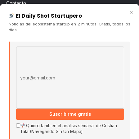
Contacto
×
Publicidad
El Daily Shot Startupero
Convocatorias
Noticias del ecosistema startup en 2 minutos. Gratis, todos los
días.
COMUNIDAD
Comunidad (Skool) ↗
Email address
Blog Cristian Tala ↗
Es La Hora de Aprender ↗
© 2026 El Ecosistema Startup. Todos los derechos
reservados.
Políticas De Privacidad · Términos De Uso
Suscribirme gratis
Buscar:
Quiero también el análisis semanal de Cristian
Tala (Navegando Sin Un Mapa)