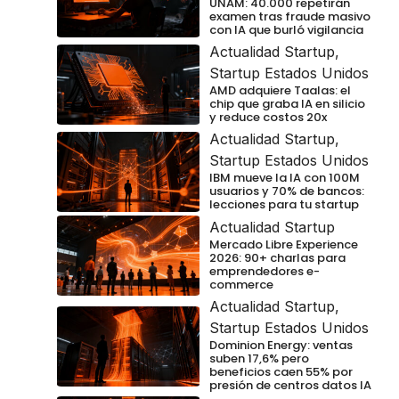
UNAM: 40.000 repetirán
examen tras fraude masivo
con IA que burló vigilancia
Actualidad Startup
,
Startup Estados Unidos
AMD adquiere Taalas: el
chip que graba IA en silicio
y reduce costos 20x
Actualidad Startup
,
Startup Estados Unidos
IBM mueve la IA con 100M
usuarios y 70% de bancos:
lecciones para tu startup
Actualidad Startup
Mercado Libre Experience
2026: 90+ charlas para
emprendedores e-
commerce
Actualidad Startup
,
Startup Estados Unidos
Dominion Energy: ventas
suben 17,6% pero
beneficios caen 55% por
presión de centros datos IA