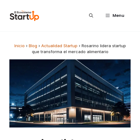
Saltar al contenido
Menu
Inicio
›
Blog
›
Actualidad Startup
›
Rosarino lidera startup
que transforma el mercado alimentario