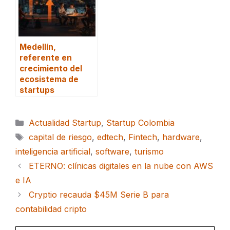
Medellín,
referente en
crecimiento del
ecosistema de
startups
Categorías
Actualidad Startup
,
Startup Colombia
Etiquetas
capital de riesgo
,
edtech
,
Fintech
,
hardware
,
inteligencia artificial
,
software
,
turismo
ETERNO: clínicas digitales en la nube con AWS
e IA
Cryptio recauda $45M Serie B para
contabilidad cripto