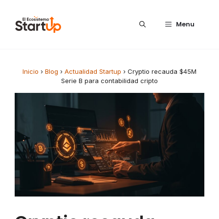
Saltar al contenido
Menu
Inicio
›
Blog
›
Actualidad Startup
›
Cryptio recauda $45M
Serie B para contabilidad cripto