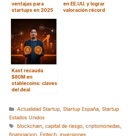
ventajas para
en EE.UU. y lograr
startups en 2025
valoración récord
Kast recauda
$80M en
stablecoins: claves
del deal
Categorías
Actualidad Startup
,
Startup España
,
Startup
Estados Unidos
Etiquetas
blockchain
,
capital de riesgo
,
criptomonedas
,
financiacion
,
Fintech
,
inversiones