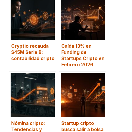
Cryptio recauda
Caída 13% en
$45M Serie B:
Funding de
contabilidad cripto
Startups Cripto en
Febrero 2026
Nómina cripto:
Startup cripto
Tendencias y
busca salir a bolsa