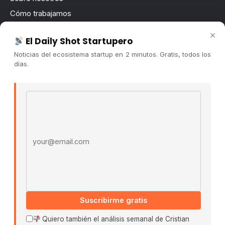
Cómo trabajamos
Newsletter
×
El Daily Shot Startupero
Contacto
Noticias del ecosistema startup en 2 minutos. Gratis, todos los
Publicidad
días.
Convocatorias
Email address
COMUNIDAD
Comunidad (Skool) ↗
Blog Cristian Tala ↗
Es La Hora de Aprender ↗
© 2026 El Ecosistema Startup. Todos los derechos
reservados.
Políticas De Privacidad · Términos De Uso
Suscribirme gratis
Quiero también el análisis semanal de Cristian