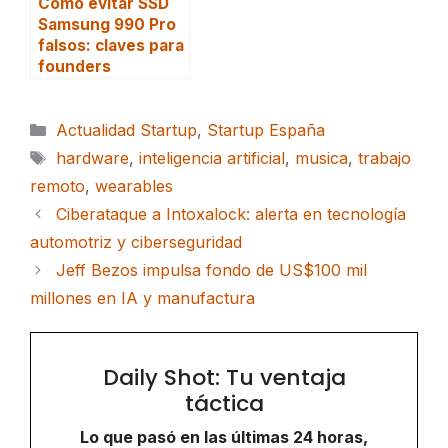
Cómo evitar SSD
Samsung 990 Pro
falsos: claves para
founders
Categorías
Actualidad Startup
,
Startup España
Etiquetas
hardware
,
inteligencia artificial
,
musica
,
trabajo
remoto
,
wearables
Ciberataque a Intoxalock: alerta en tecnología
automotriz y ciberseguridad
Jeff Bezos impulsa fondo de US$100 mil
millones en IA y manufactura
Daily Shot: Tu ventaja
táctica
Lo que pasó en las últimas 24 horas,