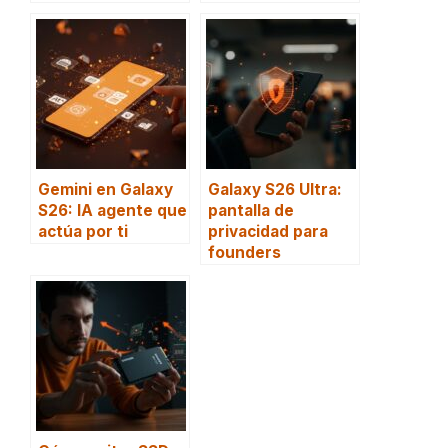
Gemini en Galaxy
Galaxy S26 Ultra:
S26: IA agente que
pantalla de
actúa por ti
privacidad para
founders