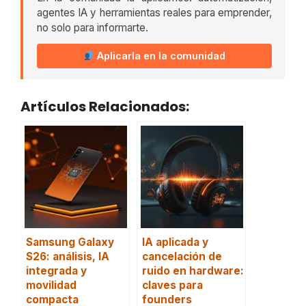
agentes IA y herramientas reales para emprender,
no solo para informarte.
Aplicarla en la comunidad
Artículos Relacionados:
Samsung Galaxy
IA aplicada y
S26: análisis, IA
cancelación de
integrada y
ruido en hardware:
movilidad
claves para
compacta
founders