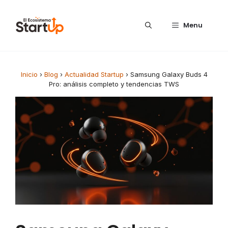
Saltar al contenido
Menu
Inicio
›
Blog
›
Actualidad Startup
›
Samsung Galaxy Buds 4
Pro: análisis completo y tendencias TWS