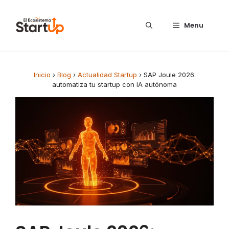
Saltar al contenido
Menu
Inicio
›
Blog
›
Actualidad Startup
›
SAP Joule 2026:
automatiza tu startup con IA autónoma