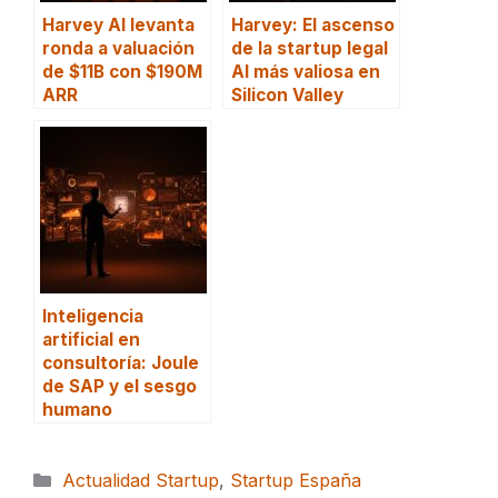
Harvey AI levanta
Harvey: El ascenso
ronda a valuación
de la startup legal
de $11B con $190M
AI más valiosa en
ARR
Silicon Valley
Inteligencia
artificial en
consultoría: Joule
de SAP y el sesgo
humano
Categorías
Actualidad Startup
,
Startup España