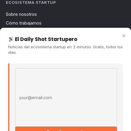
ECOSISTEMA STARTUP
Sobre nosotros
Cómo trabajamos
Newsletter
×
El Daily Shot Startupero
Contacto
Noticias del ecosistema startup en 2 minutos. Gratis, todos los
Publicidad
días.
Convocatorias
Email address
COMUNIDAD
Comunidad (Skool) ↗
Blog Cristian Tala ↗
Es La Hora de Aprender ↗
© 2026 El Ecosistema Startup. Todos los derechos
reservados.
Políticas De Privacidad · Términos De Uso