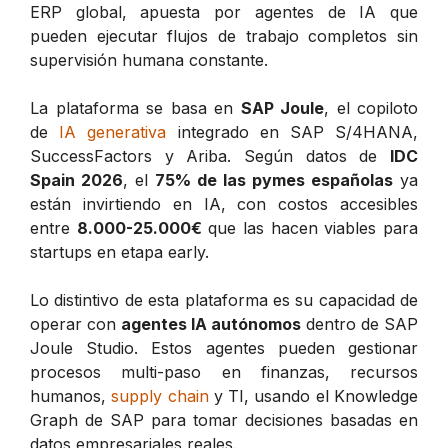
ERP global, apuesta por agentes de IA que
pueden ejecutar flujos de trabajo completos sin
supervisión humana constante.
La plataforma se basa en
SAP Joule
, el copiloto
de
IA generativa
integrado en SAP S/4HANA,
SuccessFactors y Ariba. Según datos de
IDC
Spain 2026
, el
75% de las pymes españolas
ya
están invirtiendo en IA, con costos accesibles
entre
8.000-25.000€
que las hacen viables para
startups en etapa early.
Lo distintivo de esta plataforma es su capacidad de
operar con
agentes IA autónomos
dentro de SAP
Joule Studio. Estos agentes pueden gestionar
procesos multi-paso en finanzas, recursos
humanos,
supply chain
y TI, usando el Knowledge
Graph de SAP para tomar decisiones basadas en
datos empresariales reales.