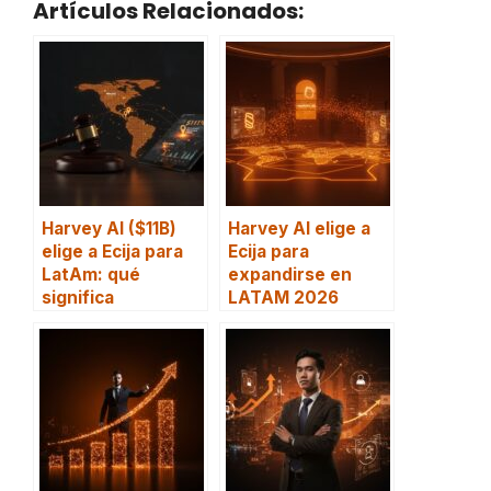
Artículos Relacionados:
Harvey AI ($11B)
Harvey AI elige a
elige a Ecija para
Ecija para
LatAm: qué
expandirse en
significa
LATAM 2026