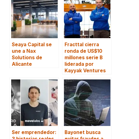
Seaya Capital se
Fracttal cierra
une a Nax
ronda de US$10
Solutions de
millones serie B
Alicante
liderada por
Kayyak Ventures
Ser emprendedor:
Bayonet busca
3 historias reales
evitar fraudes a