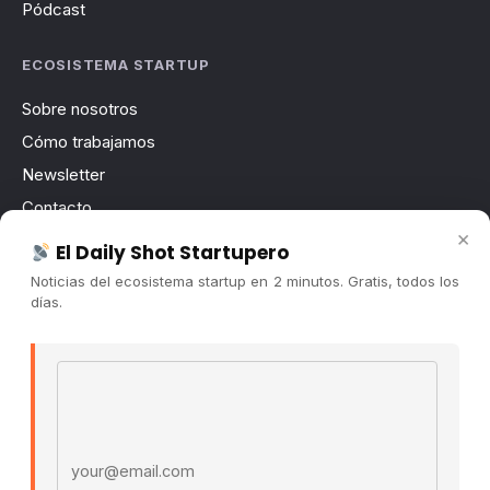
Pódcast
ECOSISTEMA STARTUP
Sobre nosotros
Cómo trabajamos
Newsletter
Contacto
×
Publicidad
El Daily Shot Startupero
Convocatorias
Noticias del ecosistema startup en 2 minutos. Gratis, todos los
días.
COMUNIDAD
Comunidad (Skool) ↗
Email address
Blog Cristian Tala ↗
Es La Hora de Aprender ↗