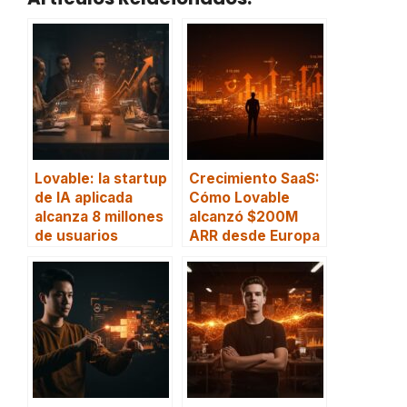
Lovable: la startup
Crecimiento SaaS:
de IA aplicada
Cómo Lovable
alcanza 8 millones
alcanzó $200M
de usuarios
ARR desde Europa