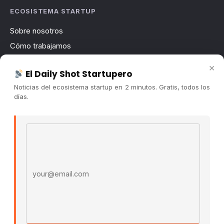
ECOSISTEMA STARTUP
Sobre nosotros
Cómo trabajamos
Newsletter
×
El Daily Shot Startupero
Contacto
Noticias del ecosistema startup en 2 minutos. Gratis, todos los
Publicidad
días.
Convocatorias
Email address
COMUNIDAD
Comunidad (Skool) ↗
Blog Cristian Tala ↗
Es La Hora de Aprender ↗
© 2026 El Ecosistema Startup. Todos los derechos
reservados.