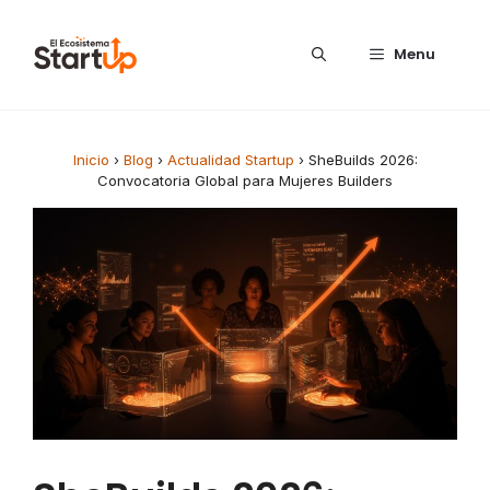
Saltar al contenido
Menu
Inicio
›
Blog
›
Actualidad Startup
›
SheBuilds 2026:
Convocatoria Global para Mujeres Builders