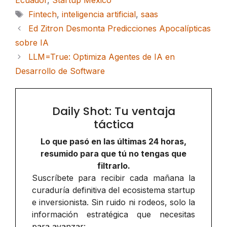
Ecuador
,
Startup México
Etiquetas
Fintech
,
inteligencia artificial
,
saas
Ed Zitron Desmonta Predicciones Apocalípticas
sobre IA
LLM=True: Optimiza Agentes de IA en
Desarrollo de Software
Daily Shot: Tu ventaja
táctica
Lo que pasó en las últimas 24 horas,
resumido para que tú no tengas que
filtrarlo.
Suscríbete para recibir cada mañana la
curaduría definitiva del ecosistema startup
e inversionista. Sin ruido ni rodeos, solo la
información estratégica que necesitas
para avanzar: