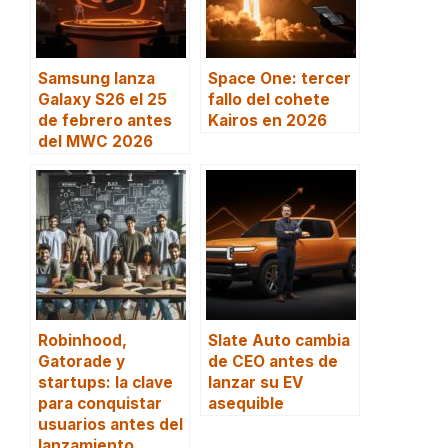
Samsung lanza
Space One: tercer
Galaxy S26 el 25
fallo del cohete
de febrero antes
Kairos en 2026
del MWC 2026
Robinhood,
Slate Auto cambia
Gatorade y
de CEO antes de
startups: la clave
lanzar su EV
para conquistar
asequible
usuarios antes del
lanzamiento