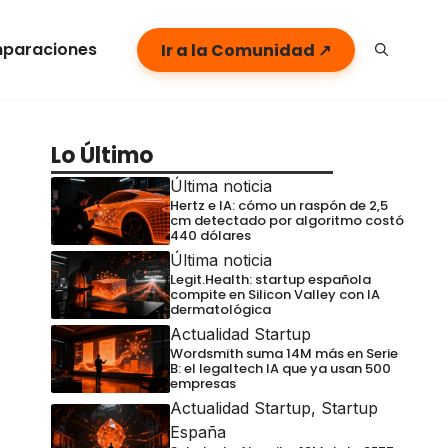
paraciones
Ir a la Comunidad ↗
Lo Último
Última noticia
Hertz e IA: cómo un raspón de 2,5
cm detectado por algoritmo costó
440 dólares
Última noticia
Legit.Health: startup española
compite en Silicon Valley con IA
dermatológica
Actualidad Startup
Wordsmith suma 14M más en Serie
B: el legaltech IA que ya usan 500
empresas
Actualidad Startup
,
Startup
España