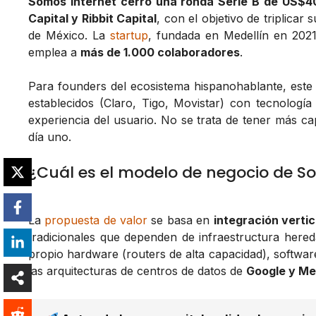
Somos Internet cerró una ronda Serie B de US$40
Capital y Ribbit Capital
, con el objetivo de triplica
de México. La
startup
, fundada en Medellín en 202
emplea a
más de 1.000 colaboradores
.
Para founders del ecosistema hispanohablante, este
establecidos (Claro, Tigo, Movistar) con tecnologí
experiencia del usuario. No se trata de tener más capi
día uno.
¿Cuál es el modelo de negocio de S
La
propuesta de valor
se basa en
integración vertic
tradicionales que dependen de infraestructura here
propio hardware (routers de alta capacidad), software
las arquitecturas de centros de datos de
Google y Me