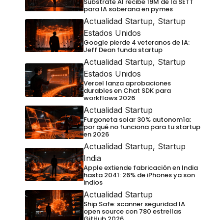
Substrate AI recibe 19M de la SETT
para IA soberana en pymes
Actualidad Startup
,
Startup
Estados Unidos
Google pierde 4 veteranos de IA:
Jeff Dean funda startup
Actualidad Startup
,
Startup
Estados Unidos
Vercel lanza aprobaciones
durables en Chat SDK para
workflows 2026
Actualidad Startup
Furgoneta solar 30% autonomía:
por qué no funciona para tu startup
en 2026
Actualidad Startup
,
Startup
India
Apple extiende fabricación en India
hasta 2041: 26% de iPhones ya son
indios
Actualidad Startup
Ship Safe: scanner seguridad IA
open source con 780 estrellas
GitHub 2026