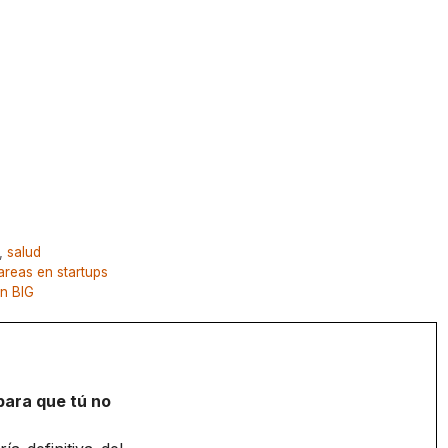
,
salud
areas en startups
ón BIG
para que tú no