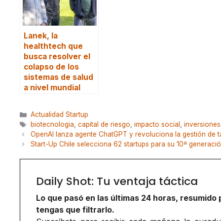
Lanek, la
healthtech que
busca resolver el
colapso de los
sistemas de salud
a nivel mundial
Categorías
Actualidad Startup
Etiquetas
biotecnologia
,
capital de riesgo
,
impacto social
,
inversiones
OpenAI lanza agente ChatGPT y revoluciona la gestión de t
Start-Up Chile selecciona 62 startups para su 10ª generaci
Daily Shot: Tu ventaja táctica
Lo que pasó en las últimas 24 horas, resumido 
tengas que filtrarlo.