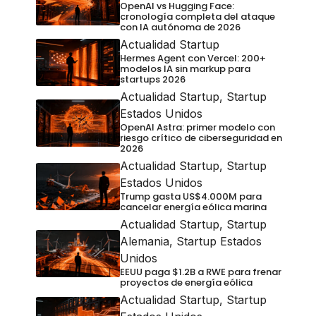
OpenAI vs Hugging Face:
cronología completa del ataque
con IA autónoma de 2026
Actualidad Startup
Hermes Agent con Vercel: 200+
modelos IA sin markup para
startups 2026
Actualidad Startup
,
Startup
Estados Unidos
OpenAI Astra: primer modelo con
riesgo crítico de ciberseguridad en
2026
Actualidad Startup
,
Startup
Estados Unidos
Trump gasta US$4.000M para
cancelar energía eólica marina
Actualidad Startup
,
Startup
Alemania
,
Startup Estados
Unidos
EEUU paga $1.2B a RWE para frenar
proyectos de energía eólica
Actualidad Startup
,
Startup