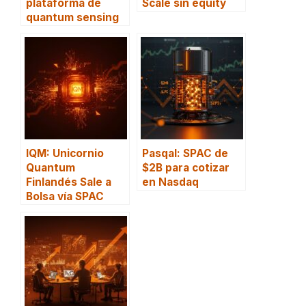
plataforma de
Scale sin equity
quantum sensing
IQM: Unicornio
Pasqal: SPAC de
Quantum
$2B para cotizar
Finlandés Sale a
en Nasdaq
Bolsa vía SPAC