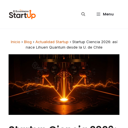
Saltar al contenido
Menu
Inicio
›
Blog
›
Actualidad Startup
›
Startup Ciencia 2026: así
nace Lihuen Quantum desde la U. de Chile