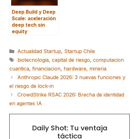
Deep Build y Deep
Scale: aceleración
deep tech sin
equity
Categorías
Actualidad Startup
,
Startup Chile
Etiquetas
biotecnologia
,
capital de riesgo
,
computacion
cuantica
,
financiacion
,
hardware
,
mineria
Anthropic Claude 2026: 3 nuevas funciones y
el riesgo de lock-in
CrowdStrike RSAC 2026: Brecha de identidad
en agentes IA
Daily Shot: Tu ventaja
táctica