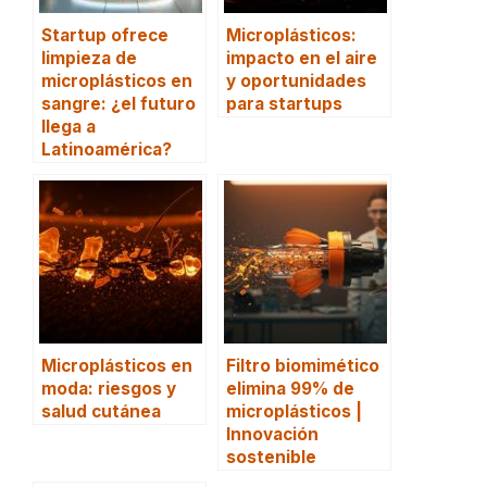
Startup ofrece
Microplásticos:
limpieza de
impacto en el aire
microplásticos en
y oportunidades
sangre: ¿el futuro
para startups
llega a
Latinoamérica?
Microplásticos en
Filtro biomimético
moda: riesgos y
elimina 99% de
salud cutánea
microplásticos |
Innovación
sostenible