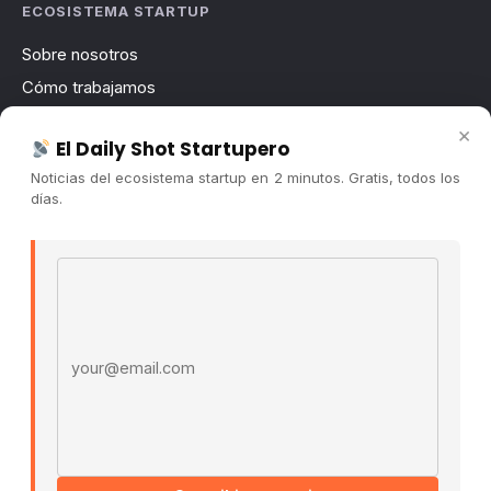
ECOSISTEMA STARTUP
Sobre nosotros
Cómo trabajamos
Newsletter
×
El Daily Shot Startupero
Contacto
Noticias del ecosistema startup en 2 minutos. Gratis, todos los
Publicidad
días.
Convocatorias
Email address
COMUNIDAD
Comunidad (Skool) ↗
Blog Cristian Tala ↗
Es La Hora de Aprender ↗
© 2026 El Ecosistema Startup. Todos los derechos
reservados.