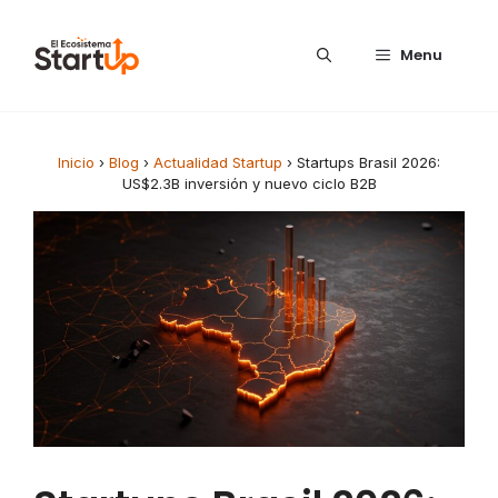
Saltar al contenido
Menu
Inicio
›
Blog
›
Actualidad Startup
›
Startups Brasil 2026:
US$2.3B inversión y nuevo ciclo B2B