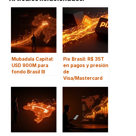
Mubadala Capital:
Pix Brasil: R$ 35T
USD 900M para
en pagos y presión
fondo Brasil III
de
Visa/Mastercard