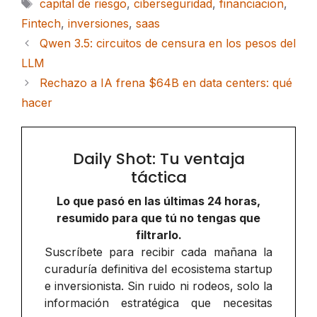
Etiquetas
capital de riesgo
,
ciberseguridad
,
financiacion
,
Fintech
,
inversiones
,
saas
Qwen 3.5: circuitos de censura en los pesos del
LLM
Rechazo a IA frena $64B en data centers: qué
hacer
Daily Shot: Tu ventaja
táctica
Lo que pasó en las últimas 24 horas,
resumido para que tú no tengas que
filtrarlo.
Suscríbete para recibir cada mañana la
curaduría definitiva del ecosistema startup
e inversionista. Sin ruido ni rodeos, solo la
información estratégica que necesitas