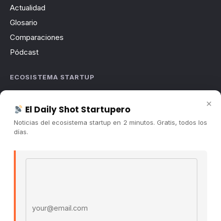
Actualidad
Glosario
Comparaciones
Pódcast
ECOSISTEMA STARTUP
Sobre nosotros
×
El Daily Shot Startupero
Cómo trabajamos
Noticias del ecosistema startup en 2 minutos. Gratis, todos los
Newsletter
días.
Contacto
Publicidad
Email address
Convocatorias
COMUNIDAD
Comunidad (Skool) ↗