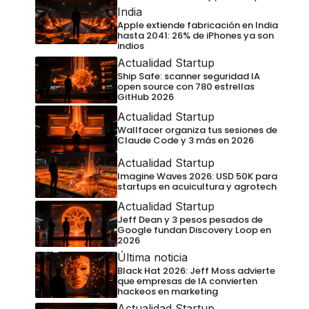
India
Apple extiende fabricación en India
hasta 2041: 26% de iPhones ya son
indios
Actualidad Startup
Ship Safe: scanner seguridad IA
open source con 780 estrellas
GitHub 2026
Actualidad Startup
Wallfacer organiza tus sesiones de
Claude Code y 3 más en 2026
Actualidad Startup
Imagine Waves 2026: USD 50K para
startups en acuicultura y agrotech
Actualidad Startup
Jeff Dean y 3 pesos pesados de
Google fundan Discovery Loop en
2026
Última noticia
Black Hat 2026: Jeff Moss advierte
que empresas de IA convierten
hackeos en marketing
Actualidad Startup