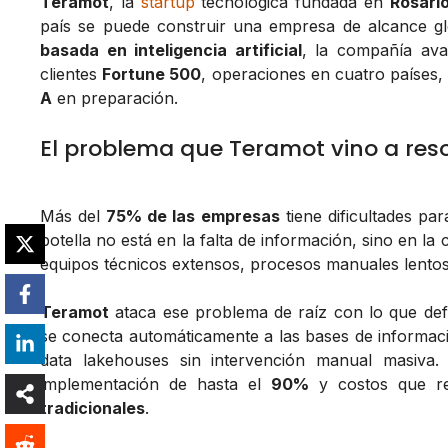
Teramot
, la
startup
tecnológica fundada en
Rosari
país se puede construir una empresa de alcance g
basada en inteligencia artificial
, la compañía ava
clientes
Fortune 500
, operaciones en cuatro países,
A
en preparación.
El problema que Teramot vino a reso
Más del
75% de las empresas
tiene dificultades par
botella no está en la falta de información, sino en la c
equipos técnicos extensos, procesos manuales lentos y
Teramot
ataca ese problema de raíz con lo que d
se conecta automáticamente a las bases de informac
data lakehouses
sin intervención manual masiva. 
implementación de hasta el
90%
y costos que r
tradicionales
.