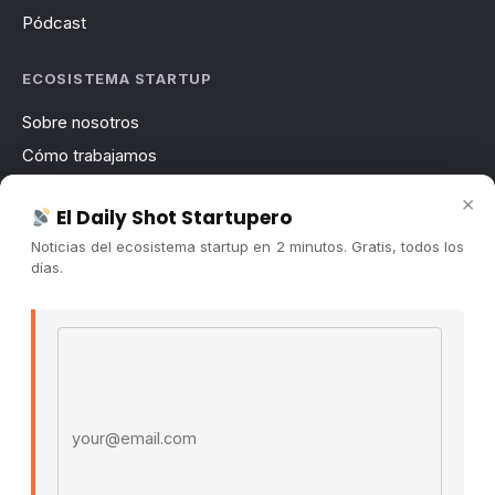
Pódcast
ECOSISTEMA STARTUP
Sobre nosotros
Cómo trabajamos
Newsletter
×
El Daily Shot Startupero
Contacto
Noticias del ecosistema startup en 2 minutos. Gratis, todos los
Publicidad
días.
Convocatorias
Email address
COMUNIDAD
Comunidad (Skool) ↗
Blog Cristian Tala ↗
Es La Hora de Aprender ↗