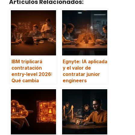
Artículos Relacionados:
IBM triplicará
Egnyte: IA aplicada
contratación
y el valor de
entry-level 2026:
contratar junior
Qué cambia
engineers