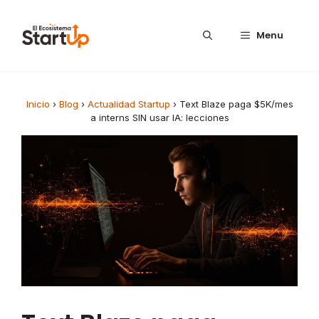
Saltar al contenido
Menu
Inicio
›
Blog
›
Actualidad Startup
›
Text Blaze paga $5K/mes
a interns SIN usar IA: lecciones