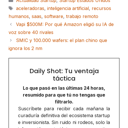
Actualidad Startup
,
Startup Estados Unidos
Etiquetas
aceleradoras
,
inteligencia artificial
,
recursos
humanos
,
saas
,
software
,
trabajo remoto
Vapi $500M: Por qué Amazon eligió su IA de
voz sobre 40 rivales
SMIC y 100.000 wafers: el plan chino que
ignora los 2 nm
Daily Shot: Tu ventaja
táctica
Lo que pasó en las últimas 24 horas,
resumido para que tú no tengas que
filtrarlo.
Suscríbete para recibir cada mañana la
curaduría definitiva del ecosistema startup
e inversionista. Sin ruido ni rodeos, solo la