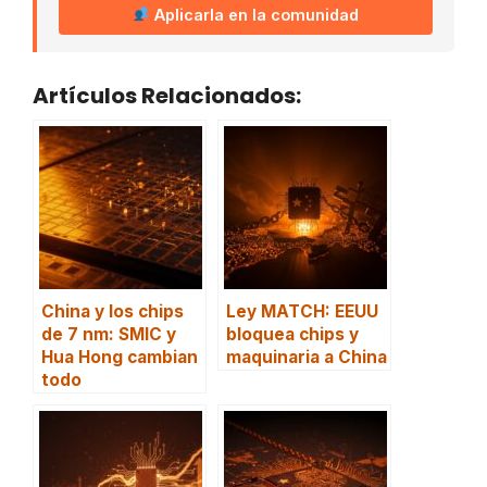
Aplicarla en la comunidad
Artículos Relacionados:
China y los chips
Ley MATCH: EEUU
de 7 nm: SMIC y
bloquea chips y
Hua Hong cambian
maquinaria a China
todo