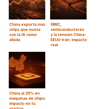
China exporta más
SMIC,
chips que nunca
semiconductores
con la IA como
y la tensión China-
aliada
EEUU-Irán: impacto
real
China al 35% en
máquinas de chips:
impacto en tu
startup