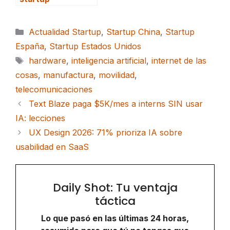
Categorías
Actualidad Startup
,
Startup China
,
Startup
España
,
Startup Estados Unidos
Etiquetas
hardware
,
inteligencia artificial
,
internet de las
cosas
,
manufactura
,
movilidad
,
telecomunicaciones
Text Blaze paga $5K/mes a interns SIN usar
IA: lecciones
UX Design 2026: 71% prioriza IA sobre
usabilidad en SaaS
Daily Shot: Tu ventaja
táctica
Lo que pasó en las últimas 24 horas,