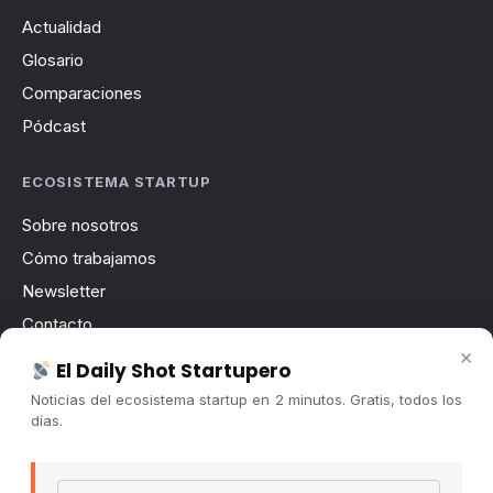
Actualidad
Glosario
Comparaciones
Pódcast
ECOSISTEMA STARTUP
Sobre nosotros
Cómo trabajamos
Newsletter
Contacto
×
Publicidad
El Daily Shot Startupero
Convocatorias
Noticias del ecosistema startup en 2 minutos. Gratis, todos los
días.
COMUNIDAD
Comunidad (Skool) ↗
Email address