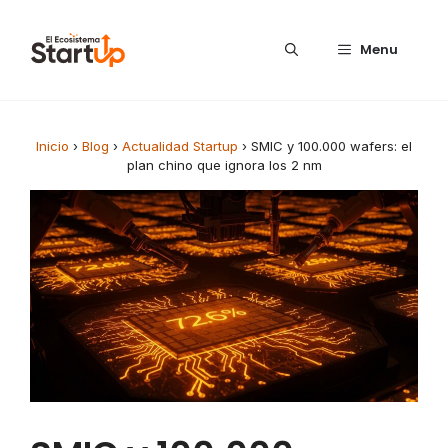
Saltar al contenido
Menu
Inicio
›
Blog
›
Actualidad Startup
›
SMIC y 100.000 wafers: el
plan chino que ignora los 2 nm