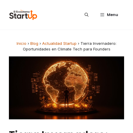
Saltar al contenido
Menu
Inicio
›
Blog
›
Actualidad Startup
›
Tierra Invernadero:
Oportunidades en Climate Tech para Founders