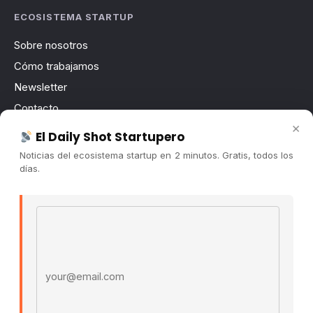
ECOSISTEMA STARTUP
Sobre nosotros
Cómo trabajamos
Newsletter
Contacto
×
Publicidad
El Daily Shot Startupero
Convocatorias
Noticias del ecosistema startup en 2 minutos. Gratis, todos los
días.
COMUNIDAD
Comunidad (Skool) ↗
Email address
Blog Cristian Tala ↗
Es La Hora de Aprender ↗
© 2026 El Ecosistema Startup. Todos los derechos
reservados.