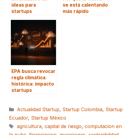
ideas para
se está calentando
startups
más rápido
EPA busca revocar
regla climática
histórica: impacto
startups
Categorías
Actualidad Startup
,
Startup Colombia
,
Startup
Ecuador
,
Startup México
Etiquetas
agricultura
,
capital de riesgo
,
computacion en
la nube
,
financiacion
,
inversiones
,
sostenibilidad