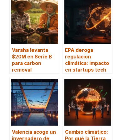
Varaha levanta
EPA deroga
$20M en Serie B
regulación
para carbon
climática: impacto
removal
en startups tech
Valencia acoge un
Cambio climático:
invernadero de
Por qué la Tierra