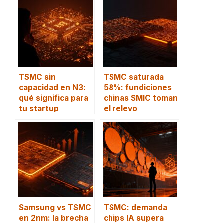
TSMC sin
TSMC saturada
capacidad en N3:
58%: fundiciones
qué significa para
chinas SMIC toman
tu startup
el relevo
Samsung vs TSMC
TSMC: demanda
en 2nm: la brecha
chips IA supera