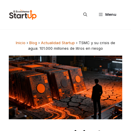
Saltar al contenido
Menu
Inicio
›
Blog
›
Actualidad Startup
›
TSMC y su crisis de
agua: 101.000 millones de litros en riesgo