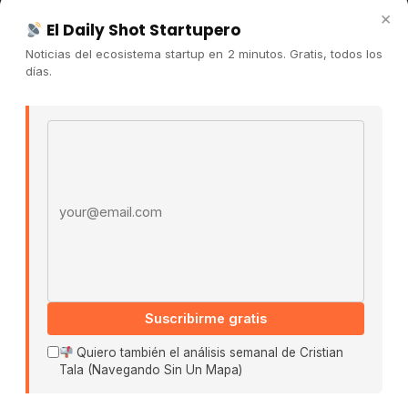
Newsletter
×
El Daily Shot Startupero
Contacto
Noticias del ecosistema startup en 2 minutos. Gratis, todos los
Publicidad
días.
Convocatorias
Email address
COMUNIDAD
Comunidad (Skool) ↗
Blog Cristian Tala ↗
Es La Hora de Aprender ↗
© 2026 El Ecosistema Startup. Todos los derechos
reservados.
Políticas De Privacidad · Términos De Uso
Suscribirme gratis
Quiero también el análisis semanal de Cristian
Tala (Navegando Sin Un Mapa)