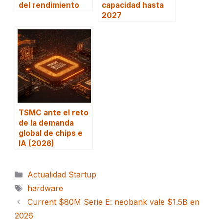
del rendimiento
capacidad hasta
2027
TSMC ante el reto
de la demanda
global de chips e
IA (2026)
Categorías
Actualidad Startup
Etiquetas
hardware
Current $80M Serie E: neobank vale $1.5B en
2026