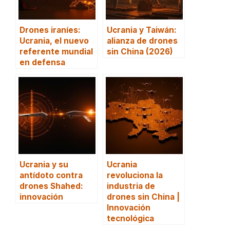
Drones iraníes:
Ucrania y Taiwán:
Ucrania, el nuevo
alianza de drones
referente mundial
sin China (2026)
en defensa
Ucrania y su
Ucrania
antídoto contra
revoluciona la
drones Shahed:
industria de
innovación
drones sin China |
Innovación
tecnológica