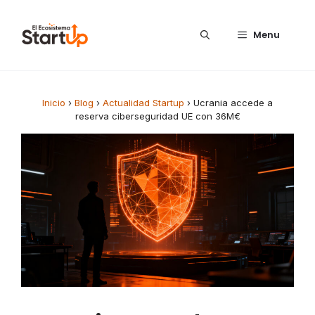
Saltar al contenido
Menu
Inicio
›
Blog
›
Actualidad Startup
›
Ucrania accede a
reserva ciberseguridad UE con 36M€