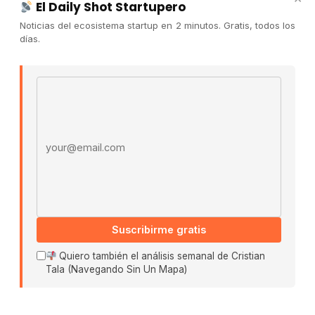
El Daily Shot Startupero
Contacto
Noticias del ecosistema startup en 2 minutos. Gratis, todos los
Publicidad
días.
Convocatorias
Email address
COMUNIDAD
Comunidad (Skool) ↗
Blog Cristian Tala ↗
Es La Hora de Aprender ↗
© 2026 El Ecosistema Startup. Todos los derechos
reservados.
Políticas De Privacidad · Términos De Uso
Suscribirme gratis
Quiero también el análisis semanal de Cristian
Tala (Navegando Sin Un Mapa)