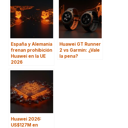
España y Alemania
Huawei GT Runner
frenan prohibición
2 vs Garmin: ¿Vale
Huawei en la UE
la pena?
2026
Huawei 2026:
US$127M en