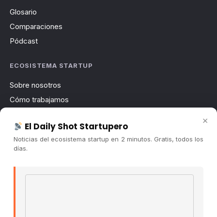
Glosario
Comparaciones
Pódcast
ECOSISTEMA STARTUP
Sobre nosotros
Cómo trabajamos
Newsletter
×
El Daily Shot Startupero
Contacto
Noticias del ecosistema startup en 2 minutos. Gratis, todos los
Publicidad
días.
Convocatorias
Email address
COMUNIDAD
Comunidad (Skool) ↗
Blog Cristian Tala ↗