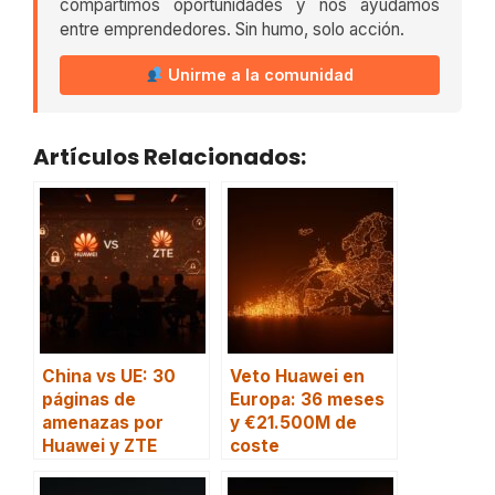
compartimos oportunidades y nos ayudamos
entre emprendedores. Sin humo, solo acción.
Unirme a la comunidad
Artículos Relacionados:
China vs UE: 30
Veto Huawei en
páginas de
Europa: 36 meses
amenazas por
y €21.500M de
Huawei y ZTE
coste