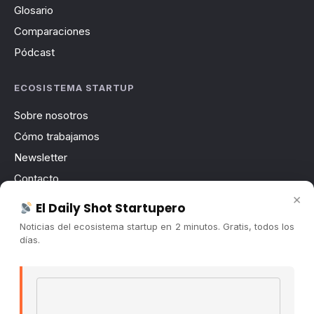
Glosario
Comparaciones
Pódcast
ECOSISTEMA STARTUP
Sobre nosotros
Cómo trabajamos
Newsletter
Contacto
×
Publicidad
El Daily Shot Startupero
Convocatorias
Noticias del ecosistema startup en 2 minutos. Gratis, todos los
días.
COMUNIDAD
Comunidad (Skool) ↗
Email address
Blog Cristian Tala ↗